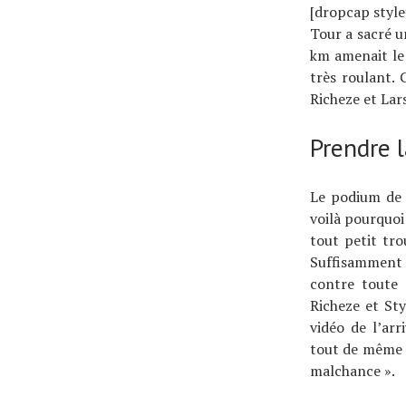
[dropcap style
Tour a sacré 
km amenait le
très roulant. 
Richeze et Lar
Prendre 
Le podium de 
voilà pourquoi
tout petit tro
Suffisamment 
contre toute 
Richeze et Sty
vidéo de l’arr
tout de même r
malchance ».