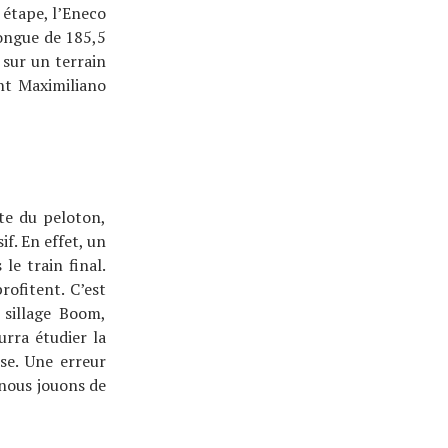
 étape, l’Eneco
ongue de 185,5
sur un terrain
ant Maximiliano
te du peloton,
f. En effet, un
le train final.
ofitent. C’est
 sillage Boom,
urra étudier la
ise. Une erreur
 nous jouons de