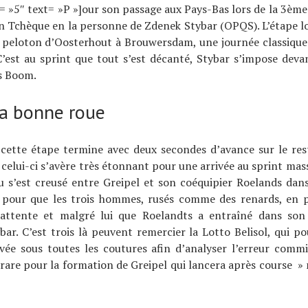
= »5″ text= »P »]our son passage aux Pays-Bas lors de la 3ème
un Tchèque en la personne de Zdenek Stybar (OPQS). L’étape l
 peloton d’Oosterhout à Brouwersdam, une journée classique 
C’est au sprint que tout s’est décanté, Stybar s’impose dev
s Boom.
la bonne roue
cette étape termine avec deux secondes d’avance sur le res
 celui-ci s’avère très étonnant pour une arrivée au sprint massi
u s’est creusé entre Greipel et son coéquipier Roelands dans 
pour que les trois hommes, rusés comme des renards, en pr
attente et malgré lui que Roelandts a entraîné dans son
bar. C’est trois là peuvent remercier la Lotto Belisol, qui po
ivée sous toutes les coutures afin d’analyser l’erreur comm
are pour la formation de Greipel qui lancera après course »