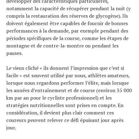
développer des caractéristiques particulières,
notamment la capacité de récupérer pendant la nuit (y
compris la restauration des réserves de glycogène). Ils
Actualités
doivent également être capables de fournir de bonnes
Technologies
performances à la demande, par exemple pendant des
Tests de produits
périodes spécifiques de la course, comme les étapes de
Conseils
montagne et de contre-la-montre ou pendant les
Tendances
pauses.
Tous nos articles
Le vieux cliché « ils donnent l’impression que c’est si
À propos
facile » est souvent utilisé par nous, athlètes amateurs,
lorsque nous regardons performer l’élite, mais lorsque
les années d’entraînement et de course (environ 35 000
km par an pour le cycliste professionnel) et les
stratégies nutritionnelles sont prises en compte. En
considération, il devient plus clair comment ces
coureurs peuvent relever ce défi épuisant jour après
jour.