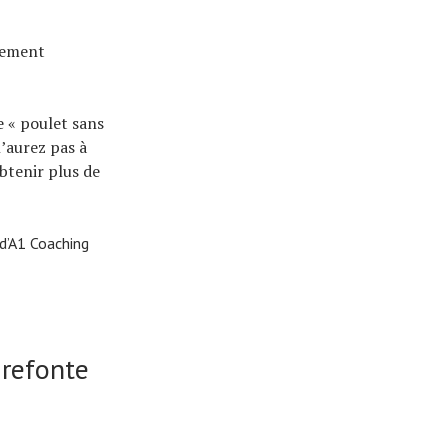
nement
e « poulet sans
n’aurez pas à
obtenir plus de
 d’A1 Coaching
 refonte