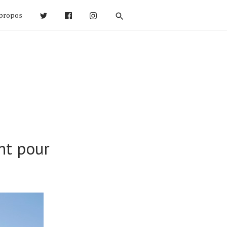
propos
nt pour