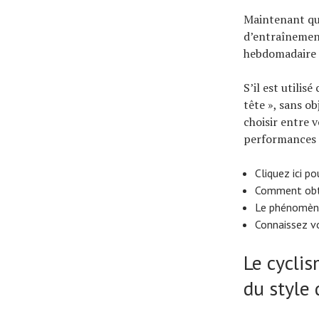
Maintenant que
d’entraînemen
hebdomadaire 
S’il est utili
tête », sans ob
choisir entre v
performances 
Cliquez ici p
Comment obte
Le phénomène 
Connaissez vo
Le cycli
du style 