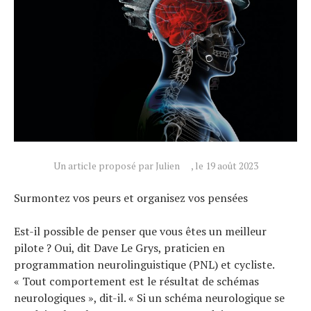
Un article proposé par Julien
, le 19 août 2023
Surmontez vos peurs et organisez vos pensées
Actualités
Est-il possible de penser que vous êtes un meilleur
Technologies
pilote ? Oui, dit Dave Le Grys, praticien en
Tests de produits
programmation neurolinguistique (PNL) et cycliste.
Conseils
« Tout comportement est le résultat de schémas
Tendances
neurologiques », dit-il. « Si un schéma neurologique se