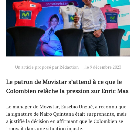
Un article proposé par Rédaction
, le 9 décembre 2023
Actualités
Le patron de Movistar s’attend à ce que le
Technologies
Colombien relâche la pression sur Enric Mas
Tests de produits
Conseils
Le manager de Movistar, Eusebio Unzué, a reconnu que
la signature de Nairo Quintana était surprenante, mais
Tendances
a justifié la décision en affirmant que le Colombien se
Tous nos articles
trouvait dans une situation injuste.
À propos