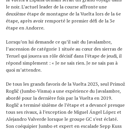
Conseils
le noir. L’actuel leader de la course affronte une
Tendances
deuxième étape de montagne de la Vuelta lors de la 6e
Tous nos articles
étape, après avoir remporté le premier défi de la 3e
À propos
étape en Andorre.
Lorsqu’on lui demande ce qu’il sait du Javalambre,
l’ascension de catégorie 1 située au cœur des sierras de
Teruel qui jouera un rôle décisif dans l’étape de jeudi, il
répond simplement : « Je ne sais rien. Je ne sais pas à
quoi m’attendre.
De tous les grands favoris de la Vuelta 2023, seul Primož
Roglič (Jumbo-Visma) a une expérience du Javalambre,
abordé pour la dernière fois par la Vuelta en 2019.
Roglič a terminé sixième de l’étape et a devancé presque
tous ses rivaux, à l’exception de Miguel Ángel López et
Alejandro Valverde lorsque le groupe GC s’est éclaté.
Son coéquipier Jumbo et expert en escalade Sepp Kuss