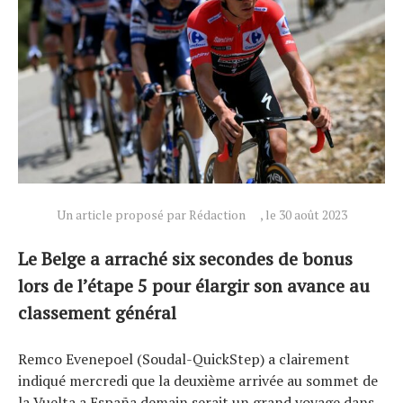
Un article proposé par Rédaction
, le 30 août 2023
Le Belge a arraché six secondes de bonus
lors de l’étape 5 pour élargir son avance au
classement général
Actualités
Technologies
Remco Evenepoel (Soudal-QuickStep) a clairement
indiqué mercredi que la deuxième arrivée au sommet de
Tests de produits
la Vuelta a España demain serait un grand voyage dans