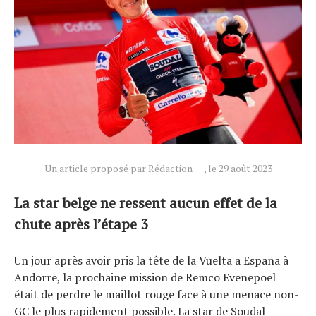
Actualités
Technologies
Un article proposé par Rédaction
, le 29 août 2023
Tests de produits
La star belge ne ressent aucun effet de la
Conseils
chute après l’étape 3
Tendances
Tous nos articles
Un jour après avoir pris la tête de la Vuelta a España à
À propos
Andorre, la prochaine mission de Remco Evenepoel
était de perdre le maillot rouge face à une menace non-
GC le plus rapidement possible. La star de Soudal-