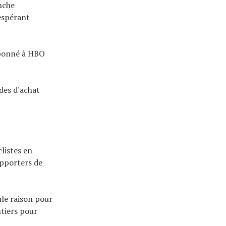
nche
 espérant
 abonné à HBO
ides d'achat
clistes en
upporters de
eule raison pour
ntiers pour