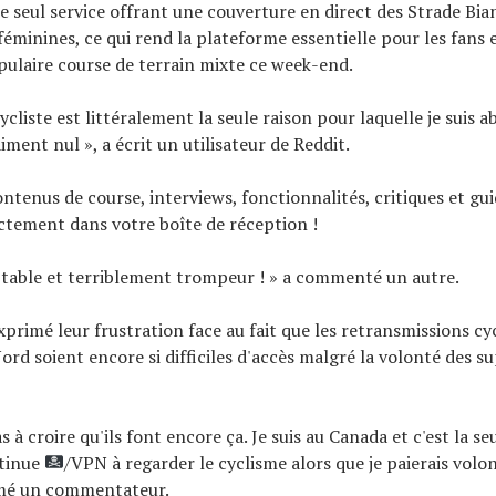
e seul service offrant une couverture en direct des Strade Bia
féminines, ce qui rend la plateforme essentielle pour les fans
pulaire course de terrain mixte ce week-end.
ycliste est littéralement la seule raison pour laquelle je suis
ment nul », a écrit un utilisateur de Reddit.
ontenus de course, interviews, fonctionnalités, critiques et gu
ectement dans votre boîte de réception !
ptable et terriblement trompeur ! » a commenté un autre.
xprimé leur frustration face au fait que les retransmissions cy
rd soient encore si difficiles d'accès malgré la volonté des s
as à croire qu'ils font encore ça. Je suis au Canada et c'est la s
ntinue
/VPN à regarder le cyclisme alors que je paierais volo
rimé un commentateur.