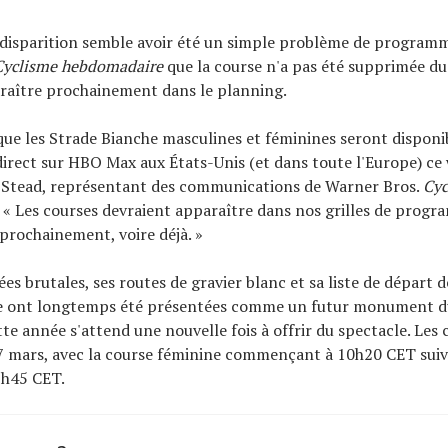
 disparition semble avoir été un simple problème de program
Cyclisme hebdomadaire
que la course n'a pas été supprimée du 
raître prochainement dans le planning.
ue les Strade Bianche masculines et féminines seront disponi
irect sur HBO Max aux États-Unis (et dans toute l'Europe) ce 
l Stead, représentant des communications de Warner Bros.
Cyc
. « Les courses devraient apparaître dans nos grilles de prog
rochainement, voire déjà. »
s brutales, ses routes de gravier blanc et sa liste de départ de
e ont longtemps été présentées comme un futur monument du
tte année s'attend une nouvelle fois à offrir du spectacle. Les
 7 mars, avec la course féminine commençant à 10h20 CET suivi
1h45 CET.