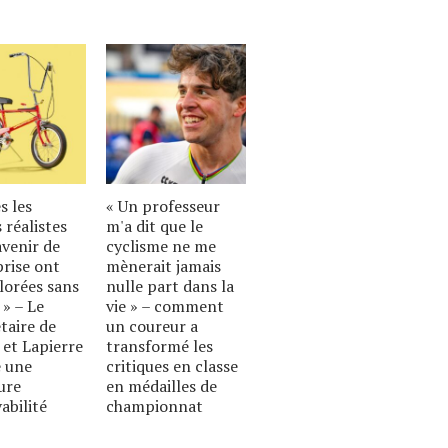
s les
« Un professeur
 réalistes
m'a dit que le
avenir de
cyclisme ne me
prise ont
mènerait jamais
lorées sans
nulle part dans la
 » – Le
vie » – comment
taire de
un coureur a
 et Lapierre
transformé les
 une
critiques en classe
ure
en médailles de
abilité
championnat