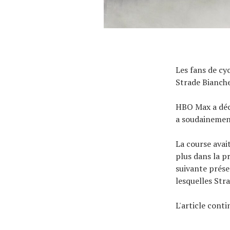
Les fans de cy
Strade Bianche
HBO Max a décl
a soudainement
La course avai
plus dans la p
suivante prése
lesquelles Str
L'article cont