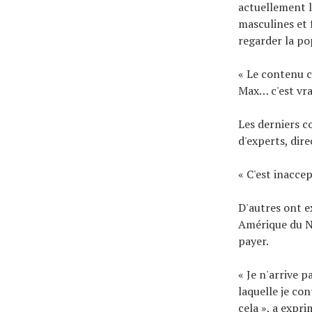
actuellement l
masculines et 
regarder la po
« Le contenu c
Max… c'est vrai
Les derniers c
d'experts, dir
« C'est inacce
D'autres ont e
Amérique du No
payer.
« Je n'arrive p
laquelle je co
cela », a exp