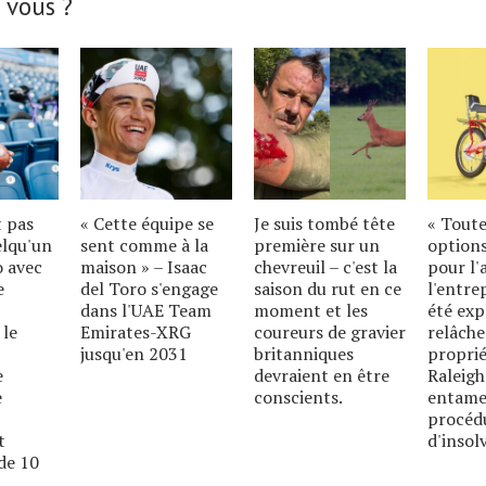
 vous ?
t pas
« Cette équipe se
Je suis tombé tête
« Toute
elqu'un
sent comme à la
première sur un
options
o avec
maison » – Isaac
chevreuil – c'est la
pour l'
e
del Toro s'engage
saison du rut en ce
l'entre
dans l'UAE Team
moment et les
été exp
 le
Emirates-XRG
coureurs de gravier
relâche
jusqu'en 2031
britanniques
proprié
e
devraient en être
Raleigh
e
conscients.
entame
procéd
t
d'insolv
de 10