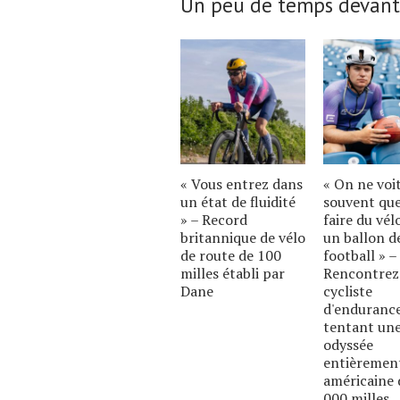
Un peu de temps devant
« Vous entrez dans
« On ne voi
un état de fluidité
souvent qu
» – Record
faire du vél
britannique de vélo
un ballon d
de route de 100
football » –
milles établi par
Rencontrez
Dane
cycliste
d'enduranc
tentant un
odyssée
entièremen
américaine 
000 milles