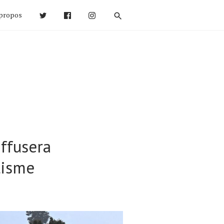
propos
iffusera
lisme