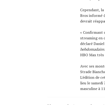
Cependant, la
Bros informé
devrait réappa
« Confirmant q
streaming en d
déclaré Danie
hebdomadaire
HBO Max très p
Avec ses montée
Strade Bianch
L'édition de ce
lieu le samedi
masculine à 1