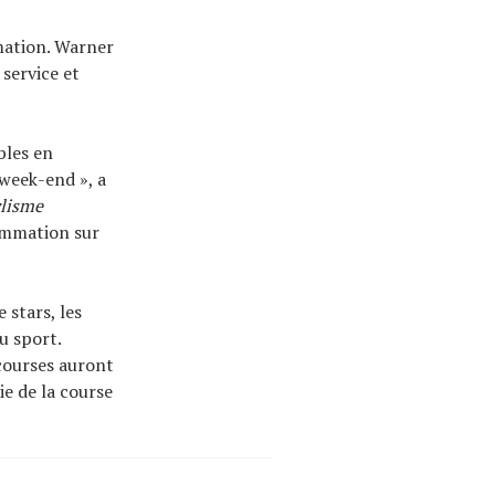
mation. Warner
service et
bles en
week-end », a
lisme
rammation sur
 stars, les
 sport.
 courses auront
e de la course