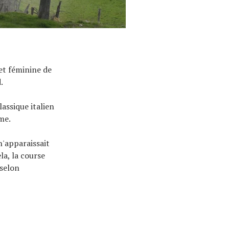
 et féminine de
.
assique italien
me.
n'apparaissait
la, la course
 selon