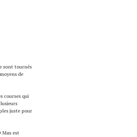
se sont tournés
s moyens de
es courses qui
plusieurs
ples juste pour
O Max est