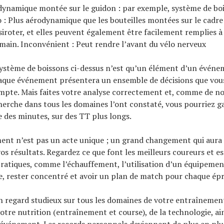
dynamique montée sur le guidon : par exemple, système de boi
o : Plus aérodynamique que les bouteilles montées sur le cadre
à siroter, et elles peuvent également être facilement remplies à 
a main. Inconvénient : Peut rendre l’avant du vélo nerveux
système de boissons ci-dessus n’est qu’un élément d’un évén
haque événement présentera un ensemble de décisions que vou
mpte. Mais faites votre analyse correctement et, comme de 
cherche dans tous les domaines l’ont constaté, vous pourriez g
e des minutes, sur des TT plus longs.
ent n’est pas un acte unique ; un grand changement qui aura 
os résultats. Regardez ce que font les meilleurs coureurs et es
ratiques, comme l’échauffement, l’utilisation d’un équipemen
, rester concentré et avoir un plan de match pour chaque ép
n regard studieux sur tous les domaines de votre entraînemen
votre nutrition (entraînement et course), de la technologie, ain