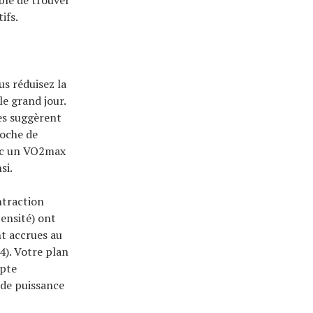
ble de trouver
ifs.
s réduisez la
e grand jour.
nes suggèrent
roche de
vec un VO2max
si.
ntraction
tensité) ont
t accrues au
4). Votre plan
mpte
 de puissance