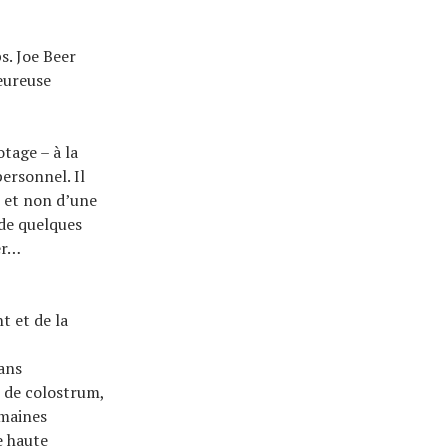
s. Joe Beer
eureuse
otage – à la
ersonnel. Il
, et non d’une
 de quelques
er…
t et de la
sans
r de colostrum,
emaines
e haute