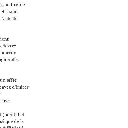
sson Profile
 et mains
l’aide de
ement
s devrez
nombreux
agner des
un effet
sayez d’imiter
t
reuve.
t (mental et
si que de la