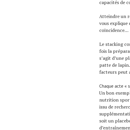
capacités de c
À propos
Atteindre un r
vous explique 
coïncidence…
Le stacking con
fois la prépar
s’agit d’une pl
patte de lapin
facteurs peut 
Chaque acte « s
Un bon exemple
nutrition spor
issu de recher
supplémentatio
soit un placeb
d’entraînemen