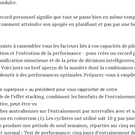
onduite.
ecord personnel signifie que tout se passe bien en même temp
comment atteindre son apogée en planifiant et pas par une h
siste à rassembler tous les facteurs liés à vos capacités de pil
ation et l’exécution de la performance – pour créer un record p
anification minutieuse et de la prise de décisions intelligentes
. Voici juste un bref aperçu de la manière dont la combinaison
aboutir à des performances optimales. Préparez-vous à empil
e superpose » au précédent pour vous rapprocher de votre
 de l’effet stacking, combinant les bienfaits de l’entraînemen
tive, peut être vu
ches australiennes sur l’entraînement par intervalles avec et 
n en colostrum (1). Les cyclistes ont utilisé soit 10 g par jou
o pendant une période de neuf semaines, réparties sur cinq s
t normal ; Test de performance; cinq jours d’entraînement d