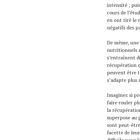
intensité ; pu
cours de l’étu
en ont tiré le
négatifs des p
De même, une é
nutritionnels 
s’entraînent d
récupération q
peuvent être t
s’adapte plus 
Imaginez si pr
faire rouler pl
la récupératio
superpose au p
sont peut-être
facette de leu