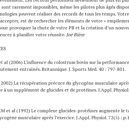
l’événement. Les records personnels deviennent de plus en plus 
ls sont rarement impossibles, même les pilotes plus âgés dispo
nologies peuvent réaliser des records de tous les temps. Votre 
l’accepter, est de rechercher les éléments de votre « empilemen
our provoquer la chute de votre PB et la création d’un nouve
cez à planifier votre réussite.
Joe Bière
CES
et al (2006) L’influence du colostrum bovin sur la performanc
hautement entraînés. Britannique. J. Sports Med. 40 : 797-801.
al (2002) La récupération précoce du glycogène musculaire après
e à un supplément de glucides et de protéines. J.Appl. Physiol.
KM et al (1992) Le complexe glucides-protéines augmente le t
ycogène musculaire après l’exercice. J.Appl. Physiol. 72(5) : p