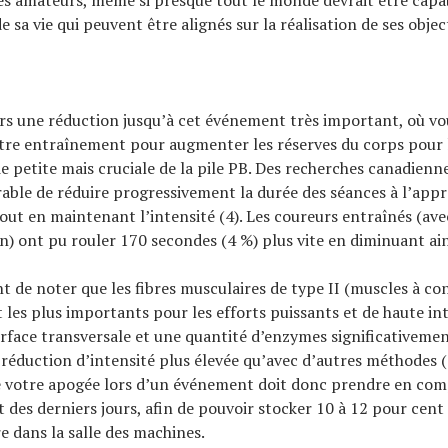
 les amateurs, même si presque tout le monde devrait être capa
 sa vie qui peuvent être alignés sur la réalisation de ses object
rs une réduction jusqu’à cet événement très important, où vou
tre entraînement pour augmenter les réserves du corps pour l
ie petite mais cruciale de la pile PB. Des recherches canadien
érable de réduire progressivement la durée des séances à l’app
out en maintenant l’intensité (4). Les coureurs entraînés (a
n) ont pu rouler 170 secondes (4 %) plus vite en diminuant ain
nt de noter que les fibres musculaires de type II (muscles à co
t les plus importants pour les efforts puissants et de haute in
face transversale et une quantité d’enzymes significativemen
 réduction d’intensité plus élevée qu’avec d’autres méthodes (
e votre apogée lors d’un événement doit donc prendre en co
 des derniers jours, afin de pouvoir stocker 10 à 12 pour cent
 dans la salle des machines.