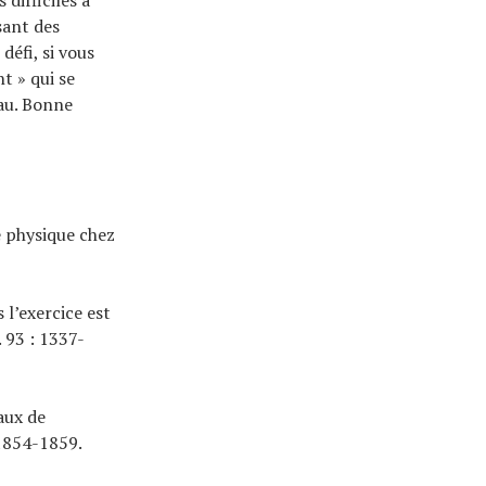
difficiles à
sant des
défi, si vous
t » qui se
au. Bonne
e physique chez
 l’exercice est
 93 : 1337-
aux de
.1854-1859.