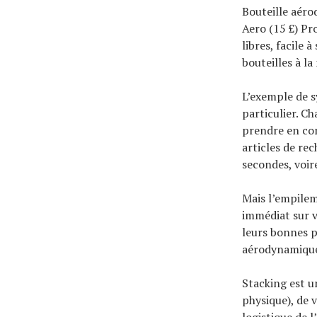
Bouteille aéro
Aero (15 £) Pr
libres, facile 
bouteilles à l
L’exemple de 
particulier. C
prendre en co
articles de re
secondes, voir
Mais l’empilem
immédiat sur v
leurs bonnes p
aérodynamique
Stacking est u
physique), de 