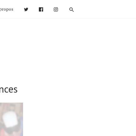
propos
nces