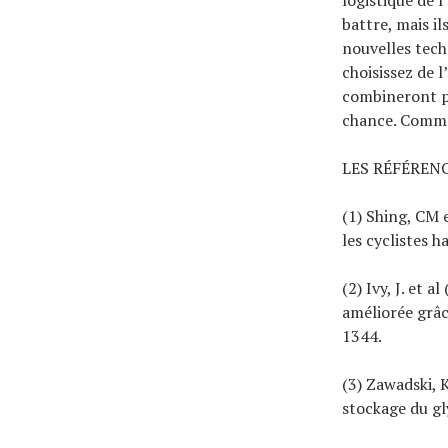
logistique de 
battre, mais i
nouvelles tech
choisissez de 
combineront p
chance. Commen
LES RÉFÉREN
(1) Shing, CM 
les cyclistes 
(2) Ivy, J. et 
améliorée grâc
1344.
(3) Zawadski, 
stockage du gl