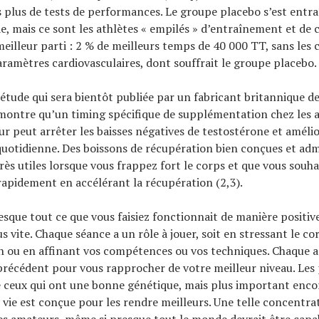
is plus de tests de performances. Le groupe placebo s’est entr
de, mais ce sont les athlètes « empilés » d’entraînement et de
 meilleur parti : 2 % de meilleurs temps de 40 000 TT, sans le
aramètres cardiovasculaires, dont souffrait le groupe placebo. 
tude qui sera bientôt publiée par un fabricant britannique d
montre qu’un timing spécifique de supplémentation chez les a
ur peut arrêter les baisses négatives de testostérone et amélio
uotidienne. Des boissons de récupération bien conçues et adm
rès utiles lorsque vous frappez fort le corps et que vous souhai
rapidement en accélérant la récupération (2,3).
esque tout ce que vous faisiez fonctionnait de manière positiv
us vite. Chaque séance a un rôle à jouer, soit en stressant le co
n ou en affinant vos compétences ou vos techniques. Chaque a
récédent pour vous rapprocher de votre meilleur niveau. Les
 ceux qui ont une bonne génétique, mais plus important enco
r vie est conçue pour les rendre meilleurs. Une telle concentra