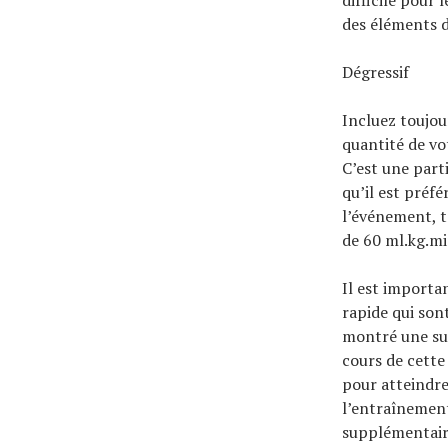
difficile pour
des éléments de
Dégressif
Incluez toujou
quantité de vo
C’est une part
qu’il est préf
l’événement, t
de 60 ml.kg.mi
Il est importa
rapide qui son
montré une sur
cours de cette
pour atteindr
l’entraînement
supplémentaire