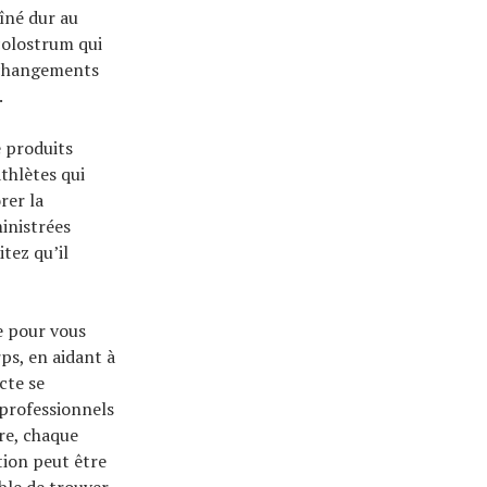
aîné dur au
 colostrum qui
s changements
.
e produits
thlètes qui
rer la
inistrées
tez qu’il
e pour vous
rps, en aidant à
cte se
 professionnels
re, chaque
tion peut être