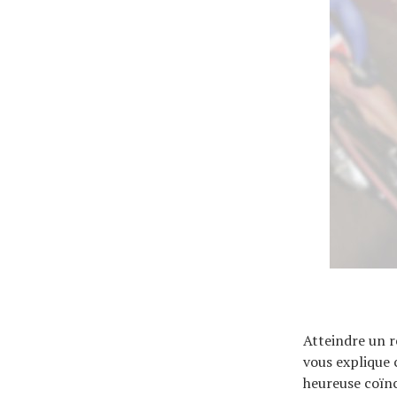
Actualités
Technologies
Tests de produits
Conseils
Atteindre un r
Tendances
vous explique
heureuse coïnc
Tous nos articles