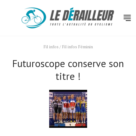
Fil infos
/
Fil infos Féminin
Futuroscope conserve son
titre !
Actualités
Technologies
Tests de produits
Conseils
Tendances
Tous nos articles