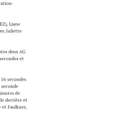
cation-
EZ), Liane
s. Juliette
outes deux AG
 secondes et
 56 secondes
e seconde
minutes de
e derrière et
 et Faulkner,