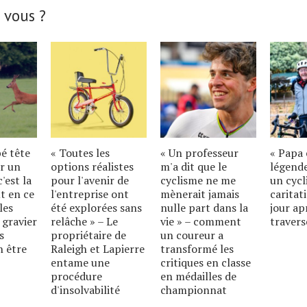
 vous ?
bé tête
« Toutes les
« Un professeur
« Papa 
r un
options réalistes
m'a dit que le
légende
'est la
pour l'avenir de
cyclisme ne me
un cycl
t en ce
l'entreprise ont
mènerait jamais
caritat
les
été explorées sans
nulle part dans la
jour ap
 gravier
relâche » – Le
vie » – comment
travers
s
propriétaire de
un coureur a
n être
Raleigh et Lapierre
transformé les
entame une
critiques en classe
procédure
en médailles de
d'insolvabilité
championnat