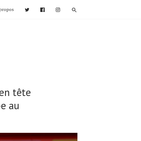
propos
en tête
pe au