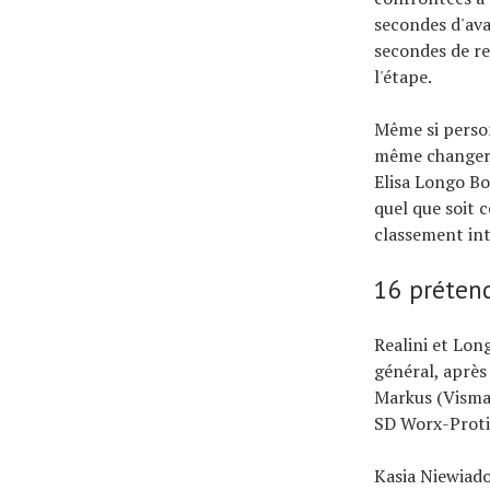
secondes d'av
secondes de re
l'étape.
Même si person
même changer d
Elisa Longo Bo
quel que soit c
classement int
16 préten
Realini et Lon
général, après
Markus (Visma-
SD Worx-Proti
Kasia Niewiad