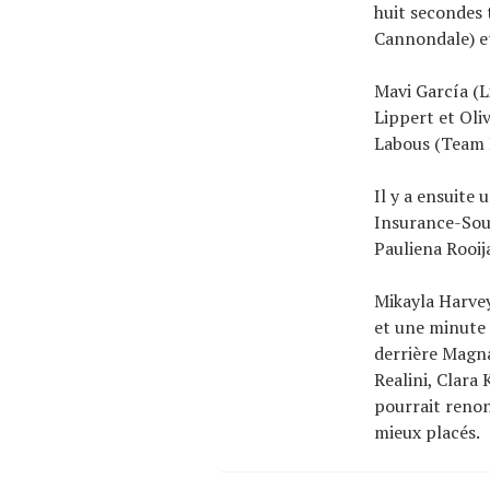
huit secondes 
Cannondale) et
Mavi García (L
Lippert et Oli
Labous (Team 
Il y a ensuite
Insurance-Soud
Pauliena Rooij
Mikayla Harve
et une minute 
derrière Magna
Realini, Clara
pourrait renon
mieux placés.