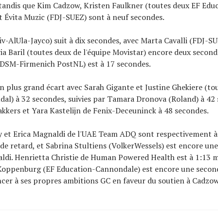
tandis que Kim Cadzow, Kristen Faulkner (toutes deux EF Edu
 Évita Muzic (FDJ-SUEZ) sont à neuf secondes.
iv-AlUla-Jayco) suit à dix secondes, avec Marta Cavalli (FDJ-SU
via Baril (toutes deux de l'équipe Movistar) encore deux seconde
DSM-Firmenich PostNL) est à 17 secondes.
 un plus grand écart avec Sarah Gigante et Justine Ghekiere (t
al) à 32 secondes, suivies par Tamara Dronova (Roland) à 42
akkers et Yara Kastelijn de Fenix-Deceuninck à 48 secondes.
y et Erica Magnaldi de l'UAE Team ADQ sont respectivement à
de retard, et Sabrina Stultiens (VolkerWessels) est encore un
ldi. Henrietta Christie de Human Powered Health est à 1:13 
 Koppenburg (EF Education-Cannondale) est encore une second
cer à ses propres ambitions GC en faveur du soutien à Cadzow