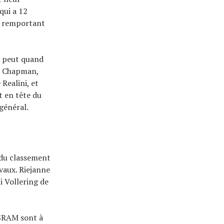
qui a 12
en remportant
r peut quand
ie Chapman,
Realini, et
it en tête du
général.
 du classement
vaux. Riejanne
i Vollering de
-SRAM sont à