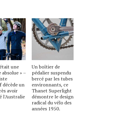
était une
Un boîtier de
 absolue » –
pédalier suspendu
iste
bercé par les tubes
if décède un
environnants, ce
rès avoir
Thanet Superlight
é l'Australie
démontre le design
radical du vélo des
années 1950.