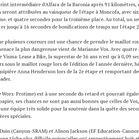
rint intermédiaire d'Alfara de la Baronia après 91 kilomètres, 
n seront attribuées au vainqueur de l'étape à Moncofa, avec si
me. et quatre secondes pour la troisième place. Au total, un s
ter jusqu'à 16 secondes de bonifications de temps sur l'étape 2
que plusieurs coureurs ont une chance de prendre le maillot rou
menace la plus dangereuse vient de Marianne Vos. Avec quatre 
e Visma-Lease a Bike, la superstar de 36 ans n'est qu'à 0,09 se
rs sous le maillot rouge lors de l'édition de l'année dernière, h
quipière Anna Henderson lors de la 2e étape et remportant de
eader.
D Worx-Protime) est à une seconde du retard et pourrait éga
 papier, ses chances ne sont pas aussi bonnes que celles de Vos
une équipe très solide pour la soutenir dans la quête des sec
ères spéciales.
 Duin (Canyon-SRAM) et Alison Jackson (EF Education-Cannon
une tâche plus difficile puisqu'elles ont respectivement huit e