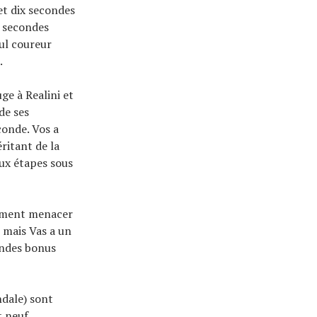
et dix secondes
x secondes
eul coureur
.
ge à Realini et
de ses
conde. Vos a
éritant de la
ux étapes sous
lement menacer
, mais Vas a un
ondes bonus
dale) sont
t neuf