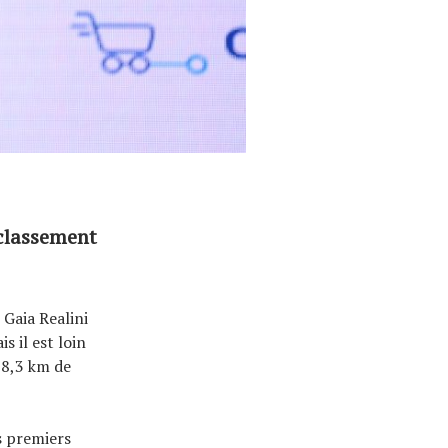
 classement
 Gaia Realini
 il est loin
118,3 km de
s premiers