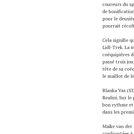
coureurs du sp
de bonificatio
pour le deuxiè
pourrait récol
Cela signifie 
Lidl-Trek. La 
coéquipières d
passé trois jou
tête de sa coé
le maillot de l
Blanka Vas (S
Realini. Sur le
bon rythme et 
dans les premi
Maike van der
confrontées à 