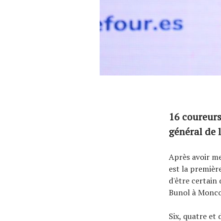
16 coureurs
général de l
Après avoir me
est la premièr
d'être certain 
Bunol à Monco
Six, quatre et