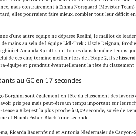
ance, mais contrairement à Emma Norsgaard (Movistar Team) 
tard, elles pourraient faire mieux. combler tout leur déficit 
ne d'une autre équipe ne dépasse Realini, le maillot de leade
e mains au sein de l'équipe Lidl-Trek : Lizzie Deignan, Brod
rghini et Amanda Spratt sont toutes dans le même temps que 
elui de ces cinq termine meilleur lors de l'étape 2, il se hissera
ra-équipe et prendrait éventuellement la tête du classement 
dants au GC en 17 secondes
go Borghini sont également en tête du classement des favoris
 avoir pris peu mais peut-être un temps important sur leurs ri
Lease a Bike) est la plus proche à 0,09 seconde, suivie de Dem
me et Niamh Fisher-Black à une seconde.
oma, Ricarda Bauernfeind et Antonia Niedermaier de Canyon