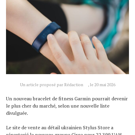
Actualités
Technologies
Tests de produits
Conseils
Tendances
Un article proposé par Rédaction
, le 20 mai 2026
Tous nos articles
À propos
Un nouveau bracelet de fitness Garmin pourrait devenir
le plus cher du marché, selon une nouvelle liste
divulguée.
Le site de vente au détail ukrainien Stylus Store a
répertorié le nouveau groupe Cirqa pour 22 399 UAH