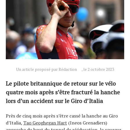
Un article proposé par Rédaction
, le 2 octobre 2023
Le pilote britannique de retour sur le vélo
quatre mois après s’être fracturé la hanche
lors d’un accident sur le Giro d’Italia
Actualités
Technologies
Près de cinq mois après s’être cassé la hanche au Giro
Tests de produits
d’Italia,
Tao Geoghegan Hart
(Ineos Grenadiers)
Conseils
approche du bout du tunnel de rééducation, le coureur