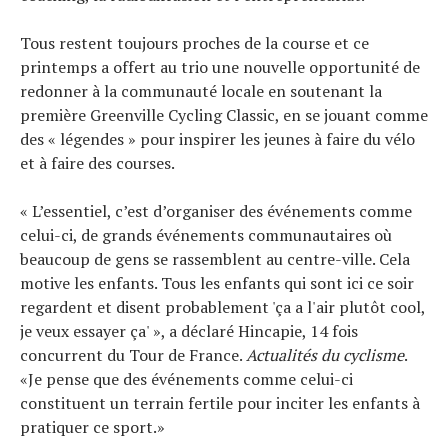
Technologies
Tous restent toujours proches de la course et ce
Tests de produits
printemps a offert au trio une nouvelle opportunité de
Conseils
redonner à la communauté locale en soutenant la
Tendances
première Greenville Cycling Classic, en se jouant comme
Tous nos articles
des « légendes » pour inspirer les jeunes à faire du vélo
À propos
et à faire des courses.
« L’essentiel, c’est d’organiser des événements comme
celui-ci, de grands événements communautaires où
beaucoup de gens se rassemblent au centre-ville. Cela
motive les enfants. Tous les enfants qui sont ici ce soir
regardent et disent probablement 'ça a l'air plutôt cool,
je veux essayer ça' », a déclaré Hincapie, 14 fois
concurrent du Tour de France.
Actualités du cyclisme
.
«Je pense que des événements comme celui-ci
constituent un terrain fertile pour inciter les enfants à
pratiquer ce sport.»