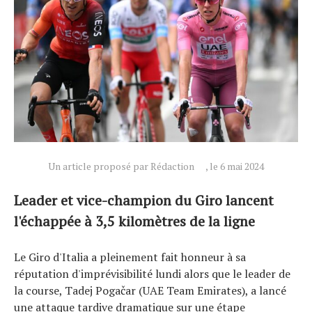
Un article proposé par Rédaction
, le 6 mai 2024
Leader et vice-champion du Giro lancent
l'échappée à 3,5 kilomètres de la ligne
Actualités
Le Giro d'Italia a pleinement fait honneur à sa
Technologies
réputation d'imprévisibilité lundi alors que le leader de
Tests de produits
la course, Tadej Pogačar (UAE Team Emirates), a lancé
Conseils
une attaque tardive dramatique sur une étape