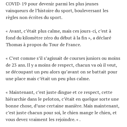
Actualités
COVID-19 pour devenir parmi les plus jeunes
Technologies
vainqueurs de l’histoire du sport, bouleversant les
Tests de produits
règles non écrites du sport.
Conseils
Tendances
« Avant, c’était plus calme, mais ces jours-ci, c’est à
Tous nos articles
fond du kilomètre zéro du début à la fin », a déclaré
Thomas à propos du Tour de France.
À propos
« C’est comme s’il s’agissait de courses juniors ou moins
de 23 ans. Il y a moins de respect, chacun va où il veut,
se découpant un peu alors qu’avant on se battait pour
une place mais c’était un peu plus calme.
« Maintenant, c’est juste dingue et ce respect, cette
hiérarchie dans le peloton, c’était en quelque sorte une
bonne chose, d’une certaine manière. Mais maintenant,
c’est juste chacun pour soi, le chien mange le chien, et
vous devez vraiment les rejoindre. « .