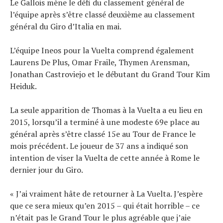
Le Gallois mène le défi du classement général de
Technologies
l’équipe après s’être classé deuxième au classement
Tests de produits
général du Giro d’Italia en mai.
Conseils
Tendances
L’équipe Ineos pour la Vuelta comprend également
Tous nos articles
Laurens De Plus, Omar Fraile, Thymen Arensman,
Jonathan Castroviejo et le débutant du Grand Tour Kim
À propos
Heiduk.
La seule apparition de Thomas à la Vuelta a eu lieu en
2015, lorsqu’il a terminé à une modeste 69e place au
général après s’être classé 15e au Tour de France le
mois précédent. Le joueur de 37 ans a indiqué son
intention de viser la Vuelta de cette année à Rome le
dernier jour du Giro.
« J’ai vraiment hâte de retourner à La Vuelta. J’espère
que ce sera mieux qu’en 2015 – qui était horrible – ce
n’était pas le Grand Tour le plus agréable que j’aie