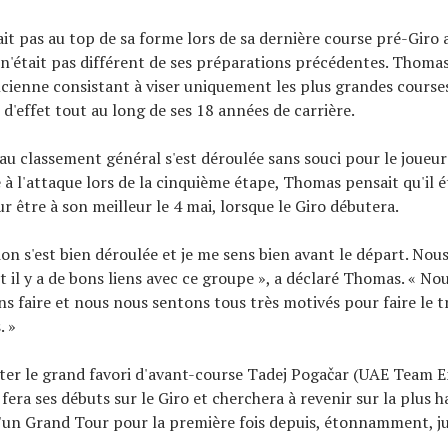
tait pas au top de sa forme lors de sa dernière course pré-Giro
 n'était pas différent de ses préparations précédentes. Thomas 
cienne consistant à viser uniquement les plus grandes courses 
d'effet tout au long de ses 18 années de carrière.
au classement général s'est déroulée sans souci pour le joueur
 à l'attaque lors de la cinquième étape, Thomas pensait qu'il ét
r être à son meilleur le 4 mai, lorsque le Giro débutera.
on s'est bien déroulée et je me sens bien avant le départ. Nou
t il y a de bons liens avec ce groupe », a déclaré Thomas. « No
s faire et nous nous sentons tous très motivés pour faire le tr
. »
nter le grand favori d'avant-course Tadej Pogačar (UAE Team E
 fera ses débuts sur le Giro et cherchera à revenir sur la plus
un Grand Tour pour la première fois depuis, étonnamment, jui