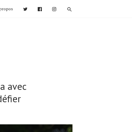
propos
ia avec
défier