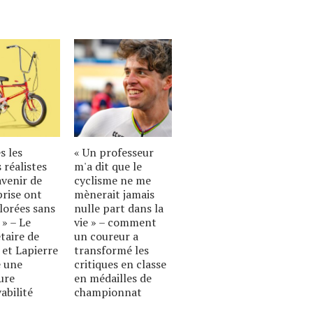
s les
« Un professeur
 réalistes
m'a dit que le
avenir de
cyclisme ne me
prise ont
mènerait jamais
lorées sans
nulle part dans la
 » – Le
vie » – comment
taire de
un coureur a
 et Lapierre
transformé les
 une
critiques en classe
ure
en médailles de
abilité
championnat