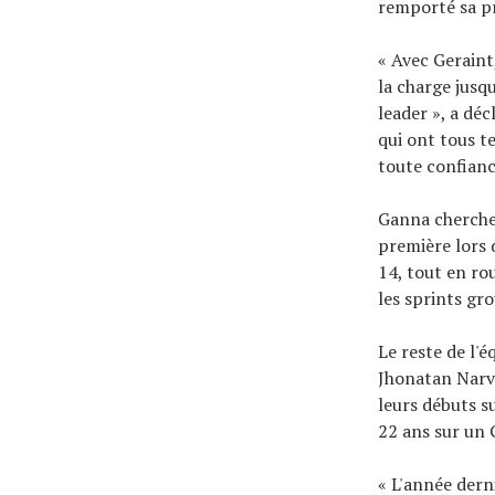
remporté sa pr
« Avec Geraint
la charge jusq
leader », a dé
qui ont tous t
toute confianc
Ganna chercher
première lors 
14, tout en ro
les sprints gr
Le reste de l'
Jhonatan Narvá
leurs débuts su
22 ans sur un 
« L'année dern