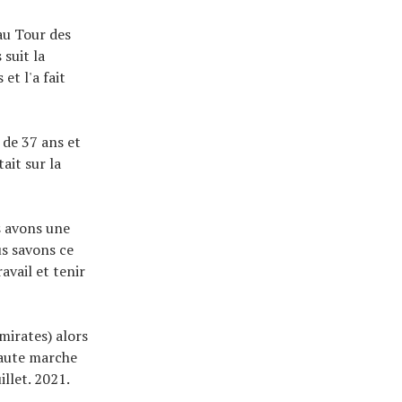
 au Tour des
suit la
et l'a fait
 de 37 ans et
ait sur la
s avons une
us savons ce
avail et tenir
mirates) alors
 haute marche
llet. 2021.