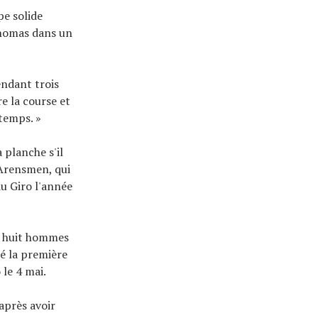
pe solide
Thomas dans un
endant trois
re la course et
 temps. »
 planche s'il
 Arensmen, qui
u Giro l'année
de huit hommes
é la première
 le 4 mai.
après avoir