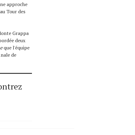
une approche
au Tour des
 Monte Grappa
abordée deux
me
que l'équipe
inale de
ontrez