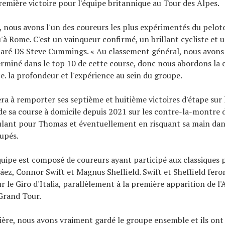
emière victoire pour l'équipe britannique au Tour des Alpes.
, nous avons l'un des coureurs les plus expérimentés du pelo
u'à Rome. C'est un vainqueur confirmé, un brillant cycliste et 
claré DS Steve Cummings. « Au classement général, nous avons
erminé dans le top 10 de cette course, donc nous abordons la 
e. la profondeur et l'expérience au sein du groupe.
a à remporter ses septième et huitième victoires d'étape sur l
de sa course à domicile depuis 2021 sur les contre-la-montre d
ulant pour Thomas et éventuellement en risquant sa main dans
oupés.
équipe est composé de coureurs ayant participé aux classiques 
ez, Connor Swift et Magnus Sheffield. Swift et Sheffield fero
r le Giro d'Italia, parallèlement à la première apparition de l
Grand Tour.
ière, nous avons vraiment gardé le groupe ensemble et ils ont