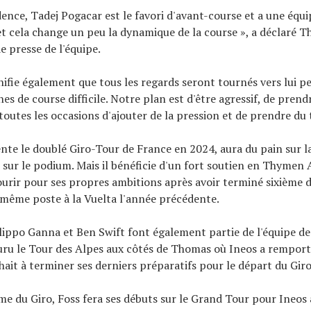
dence, Tadej Pogacar est le favori d'avant-course et a une équi
 et cela change un peu la dynamique de la course », a déclaré 
 presse de l'équipe.
gnifie également que tous les regards seront tournés vers lui p
s de course difficile. Notre plan est d'être agressif, de prend
toutes les occasions d'ajouter de la pression et de prendre du
nte le doublé Giro-Tour de France en 2024, aura du pain sur la
sur le podium. Mais il bénéficie d'un fort soutien en Thymen
urir pour ses propres ambitions après avoir terminé sixième d
 même poste à la Vuelta l'année précédente.
ilippo Ganna et Ben Swift font également partie de l'équipe 
uru le Tour des Alpes aux côtés de Thomas où Ineos a remport
hait à terminer ses derniers préparatifs pour le départ du Giro
e du Giro, Foss fera ses débuts sur le Grand Tour pour Ineos 