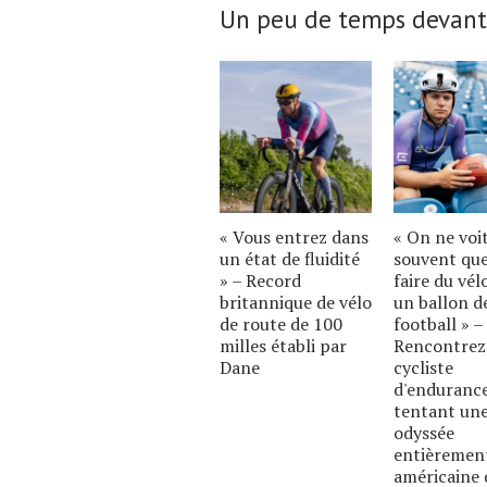
Un peu de temps devant
« Vous entrez dans
« On ne voi
un état de fluidité
souvent qu
» – Record
faire du vél
britannique de vélo
un ballon d
de route de 100
football » –
milles établi par
Rencontrez
Dane
cycliste
d'enduranc
tentant un
odyssée
entièremen
américaine 