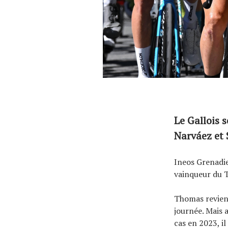
Le Gallois 
Narváez et S
Ineos Grenadie
vainqueur du T
Thomas revient
journée. Mais 
cas en 2023, i