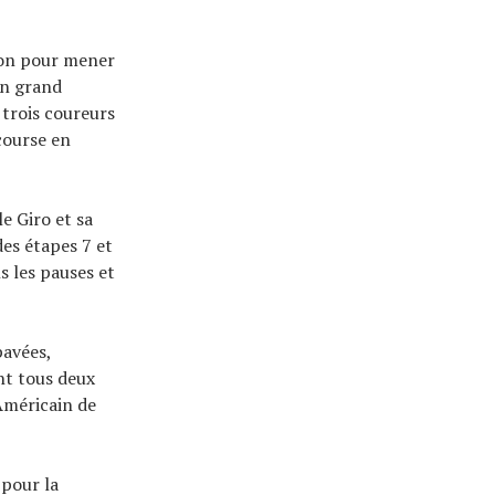
ton pour mener
un grand
 trois coureurs
course en
e Giro et sa
es étapes 7 et
 les pauses et
pavées,
nt tous deux
'Américain de
 pour la