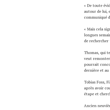
« De toute évi
autour de lui,
communiqué de
« Mais cela si
longues semaine
de rechercher 
Thomas, qui te
veut remonter 
pourrait conco
dernière et au
Tobias Foss, F
après avoir co
étape et cherc
Ancien neuvièm