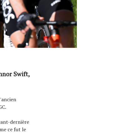
nnor Swift,
l'ancien
GC.
vant-dernière
me ce fut le