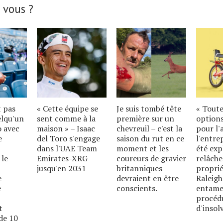
 vous ?
t pas
« Cette équipe se
Je suis tombé tête
« Toute
elqu'un
sent comme à la
première sur un
options
o avec
maison » – Isaac
chevreuil – c'est la
pour l'
e
del Toro s'engage
saison du rut en ce
l'entre
dans l'UAE Team
moment et les
été exp
 le
Emirates-XRG
coureurs de gravier
relâche
jusqu'en 2031
britanniques
proprié
e
devraient en être
Raleigh
e
conscients.
entame
procéd
t
d'insolv
de 10