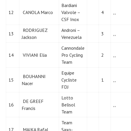
Bardiani
12
CANOLA Marco
Valvole –
4
,,
CSF Inox
RODRIGUEZ
Androni –
13
3
,,
Jackson
Venezuela
Cannondale
14
VIVIANI Elia
Pro Cycling
2
,,
Team
Equipe
BOUHANNI
15
Cycliste
1
,,
Nacer
FDJ
Lotto
DE GREEF
16
Belisol
,,
Francis
Team
Team
17
MAJKA Rafal
Saxo-
,,