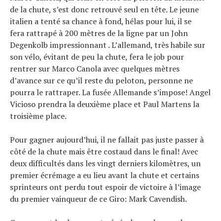
Tests de produits
de la chute, s’est donc retrouvé seul en tête. Le jeune
Conseils
italien a tenté sa chance à fond, hélas pour lui, il se
Tendances
fera rattrapé à 200 mètres de la ligne par un John
Tous nos articles
Degenkolb impressionnant . L’allemand, très habile sur
À propos
son vélo, évitant de peu la chute, fera le job pour
rentrer sur Marco Canola avec quelques mètres
d’avance sur ce qu’il reste du peloton, personne ne
pourra le rattraper. La fusée Allemande s’impose! Angel
Vicioso prendra la deuxième place et Paul Martens la
troisième place.
Pour gagner aujourd’hui, il ne fallait pas juste passer à
côté de la chute mais être costaud dans le final! Avec
deux difficultés dans les vingt derniers kilomètres, un
premier écrémage a eu lieu avant la chute et certains
sprinteurs ont perdu tout espoir de victoire à l’image
du premier vainqueur de ce Giro: Mark Cavendish.