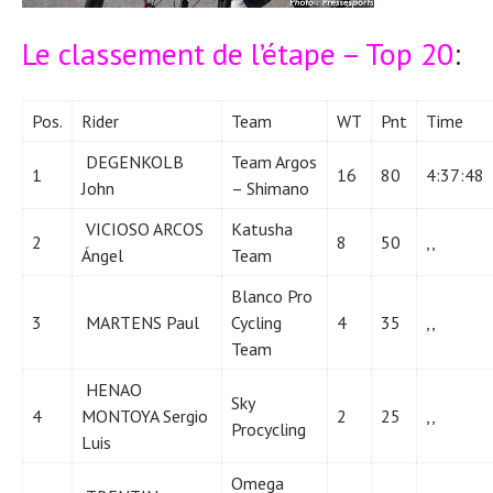
Le classement de l’étape – Top 20
:
Pos.
Rider
Team
WT
Pnt
Time
DEGENKOLB
Team Argos
1
16
80
4:37:48
John
– Shimano
VICIOSO ARCOS
Katusha
2
8
50
,,
Ángel
Team
Blanco Pro
3
MARTENS Paul
Cycling
4
35
,,
Team
HENAO
Sky
4
MONTOYA Sergio
2
25
,,
Procycling
Luis
Omega