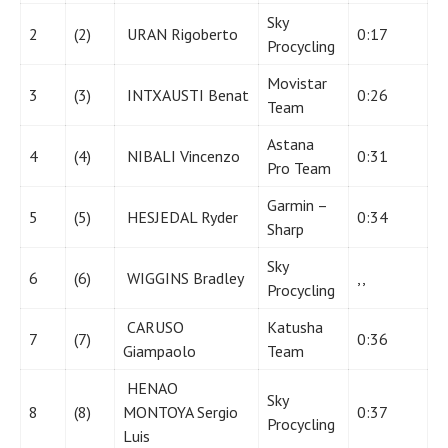
Sky
2
(2)
URAN Rigoberto
0:17
Procycling
Movistar
3
(3)
INTXAUSTI Benat
0:26
Team
Astana
4
(4)
NIBALI Vincenzo
0:31
Pro Team
Garmin –
5
(5)
HESJEDAL Ryder
0:34
Sharp
Sky
6
(6)
WIGGINS Bradley
,,
Procycling
CARUSO
Katusha
7
(7)
0:36
Giampaolo
Team
HENAO
Sky
8
(8)
MONTOYA Sergio
0:37
Procycling
Luis