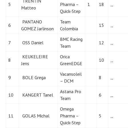
TRENTIN
5
Pharma –
1
18
,,
Matteo
Quick-Step
PANTANO
Team
6
15
,,
GOMEZ Jarlinson
Colombia
BMC Racing
7
OSS Daniel
12
,,
Team
KEUKELEIRE
Orica
8
10
,,
Jens
GreenEDGE
Vacansoleil
9
BOLE Grega
8
,,
– DCM
Astana Pro
10
KANGERT Tanel
6
,,
Team
Omega
11
GOLAS Michal
Pharma –
5
,,
Quick-Step