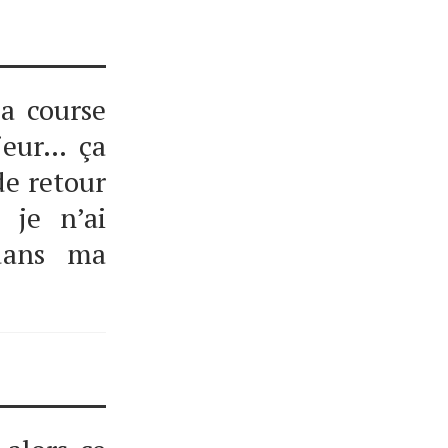
la course
jeur… ça
de retour
 je n’ai
 dans ma