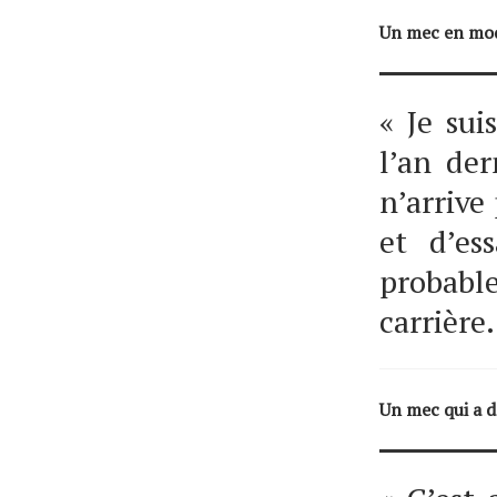
Un mec en mod
« Je sui
l’an de
n’arrive
et d’es
probabl
carrière.
Un mec qui a d