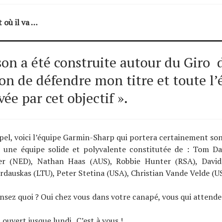
 où il va …
son a été construite autour du Giro 
ion de défendre mon titre et toute l
ée par cet objectif ».
pel, voici l’équipe Garmin-Sharp qui portera certainement son
s, une équipe solide et polyvalente constitutée de : Tom Da
r (NED), Nathan Haas (AUS), Robbie Hunter (RSA), David 
auskas (LTU), Peter Stetina (USA), Christian Vande Velde (U
nsez quoi ? Oui chez vous dans votre canapé, vous qui attend
ouvert jusque lundi . C’est à vous !