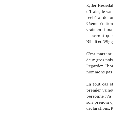
Ryder Hesjeda
d’Italie, le v
réel état de f
96ème édition
vraiment innat
laisseront qu
Nibali ou Wigg
C’est marrant 
deux gros pois
Regardez Thoma
nommons pas tr
En tout cas et
premier vainq
personne n’a s
son prénom qu
déclarations. P