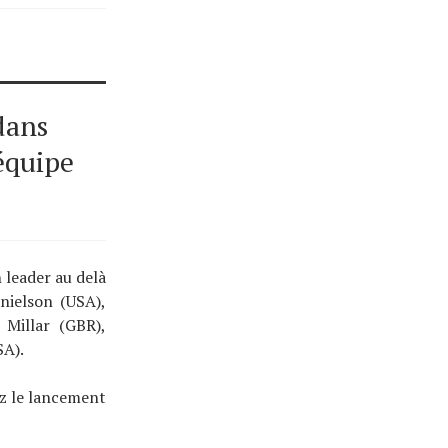
dans
’équipe
 leader au delà
nielson (USA),
Millar (GBR),
SA).
ez le lancement