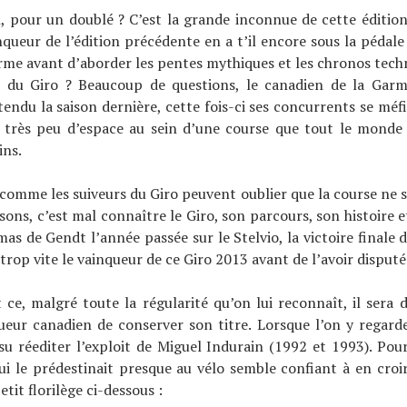
l, pour un doublé ? C’est la grande inconnue de cette éditio
ainqueur de l’édition précédente en a t’il encore sous la pédale
orme avant d’aborder les pentes mythiques et les chronos tech
 du Giro ? Beaucoup de questions, le canadien de la Garm
endu la saison dernière, cette fois-ci ses concurrents se méfi
e très peu d’espace au sein d’une course que tout le mond
ins.
comme les suiveurs du Giro peuvent oublier que la course ne 
sons, c’est mal connaître le Giro, son parcours, son histoire et
s de Gendt l’année passée sur le Stelvio, la victoire finale 
op vite le vainqueur de ce Giro 2013 avant de l’avoir disputé
 ce, malgré toute la régularité qu’on lui reconnaît, il sera di
ueur canadien de conserver son titre. Lorsque l’on y regarde
u réediter l’exploit de Miguel Indurain (1992 et 1993). Pou
i le prédestinait presque au vélo semble confiant à en croir
etit florilège ci-dessous :