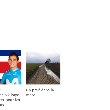
e
Un pavé dans la
cain ? Paye
mare
ket pour les
ux !