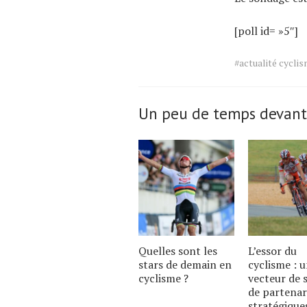
[poll id= »5″]
Tags
#actualité cycli
for
the
article.
Un peu de temps devant
Quelles sont les
L’essor du
stars de demain en
cyclisme : 
cyclisme ?
vecteur de 
de partenar
stratégique