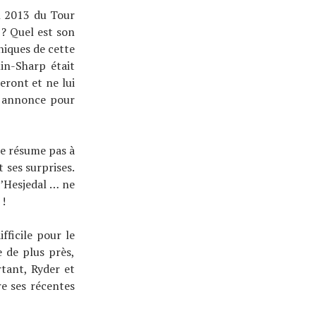
n 2013 du Tour
 ? Quel est son
niques de cette
in-Sharp était
eront et ne lui
e annonce pour
se résume pas à
 ses surprises.
d’Hesjedal … ne
 !
fficile pour le
 de plus près,
rtant, Ryder et
e ses récentes