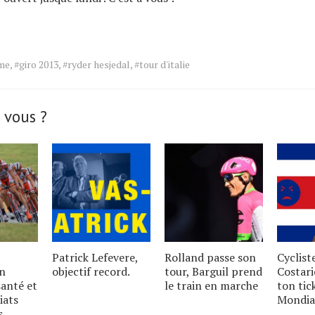
sme
,
#giro 2013
,
#ryder hesjedal
,
#tour d'italie
 vous ?
Patrick Lefevere,
Rolland passe son
Cyclist
un
objectif record.
tour, Barguil prend
Costari
santé et
le train en marche
ton tic
iats
Mondia
s