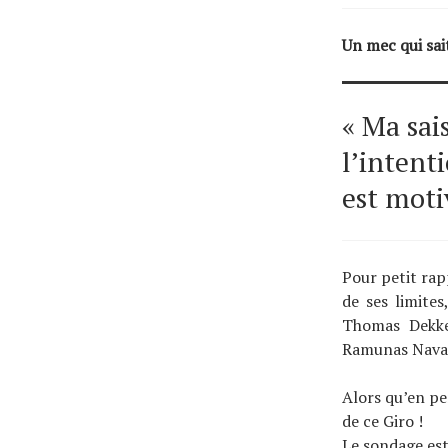
Un mec qui sait
« Ma sai
l’intent
est motiv
Pour petit rap
de ses limite
Thomas Dekke
Ramunas Navard
Alors qu’en pe
de ce Giro !
Le sondage est 