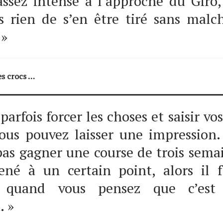
assez intense à l’approche du Giro,
s rien de s’en être tiré sans mal
 »
es crocs …
 parfois forcer les choses et saisir v
ous pouvez laisser une impression.
as gagner une course de trois sema
ené à un certain point, alors il f
if quand vous pensez que c’est
 »