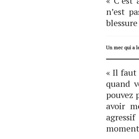
« C’est 
n’est pa
blessure
Un mec qui a l
« Il faut
quand v
pouvez p
avoir m
agress
moment.