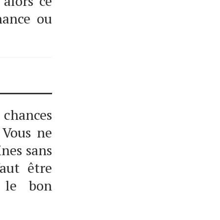
 alors ce
chance ou
os chances
 Vous ne
ines sans
aut être
 le bon