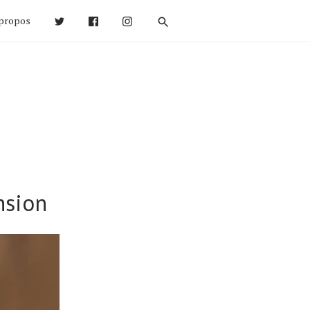
propos
nsion