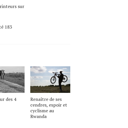
rinteurs sur
rté 183
ur des 4
Renaître de ses
cendres, espoir et
cyclisme au
Rwanda