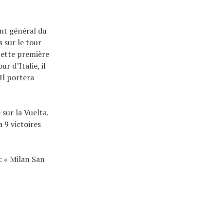
ent général du
s sur le tour
cette première
r d’Italie, il
Il portera
sur la Vuelta.
 9 victoires
: « Milan San