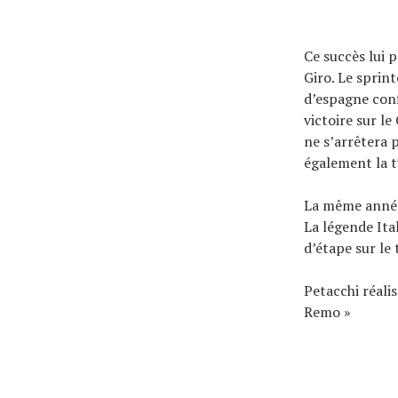
Ce succès lui 
Giro. Le sprint
d’espagne conf
victoire sur le
ne s’arrêtera 
également la t
La même année,
La légende Ita
d’étape sur le
Petacchi réali
Remo »