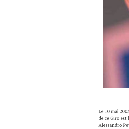
Technologies
Tests de produits
Conseils
Tendances
Tous nos articles
À propos
Le 10 mai 2003
de ce Giro est 
Alessandro Pet