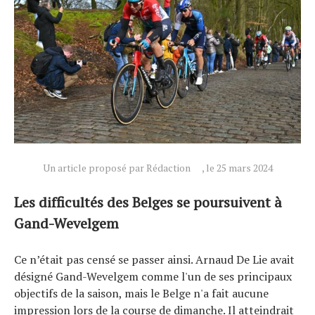
Un article proposé par Rédaction
, le 25 mars 2024
Les difficultés des Belges se poursuivent à
Gand-Wevelgem
Actualités
Ce n’était pas censé se passer ainsi. Arnaud De Lie avait
Technologies
désigné Gand-Wevelgem comme l'un de ses principaux
objectifs de la saison, mais le Belge n'a fait aucune
Tests de produits
impression lors de la course de dimanche. Il atteindrait
Conseils