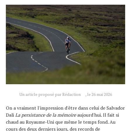
Un article proposé par Rédaction
, le 26 mai 2026
Actualités
On a vraiment l'impression d'être dans celui de Salvador
Technologies
Dali
La persistance de la mémoire
aujourd'hui. Il fait si
chaud au Royaume-Uni que même le temps fond. Au
Tests de produits
cours des deux derniers jours, des records de
Conseils