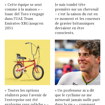
« Cette équipe se sent
Je suis tombé tête
comme à la maison » –
première sur un chevreuil
Isaac del Toro s'engage
– c'est la saison du rut en
dans l'UAE Team
ce moment et les coureurs
Emirates-XRG jusqu'en
de gravier britanniques
2031
devraient en être
conscients.
« Toutes les options
« Un professeur m'a dit
réalistes pour l'avenir de
que le cyclisme ne me
l'entreprise ont été
mènerait jamais nulle part
explorées sans relâche » –
dans la vie » – comment