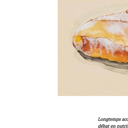
Actualités
Technologies
Tests de produits
Conseils
Tendances
Tous nos articles
À propos
Longtemps accu
débat en nutri