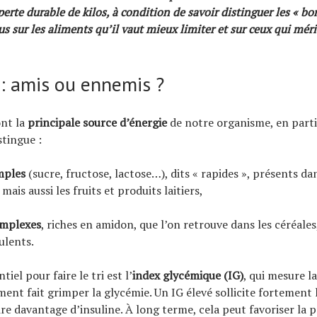
erte durable de kilos, à condition de savoir distinguer les « bo
s sur les aliments qu’il vaut mieux limiter et sur ceux qui méri
 : amis ou ennemis ?
ont la
principale source d’énergie
de notre organisme, en parti
stingue :
mples
(sucre, fructose, lactose…), dits « rapides », présents da
mais aussi les fruits et produits laitiers,
omplexes
, riches en amidon, que l’on retrouve dans les céréale
ulents.
tiel pour faire le tri est l’
index glycémique (IG)
, qui mesure la
iment fait grimper la glycémie. Un IG élevé sollicite fortement 
re davantage d’insuline. À long terme, cela peut favoriser la p