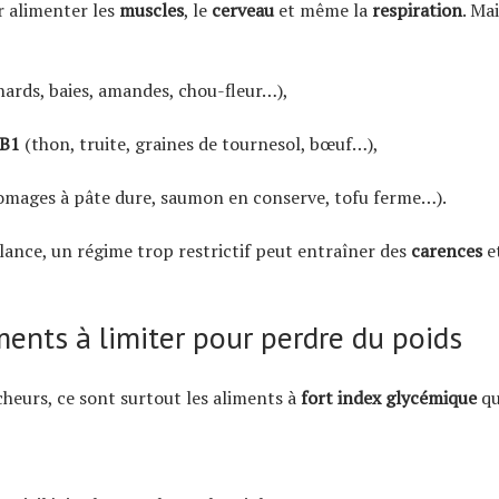
r alimenter les
muscles
, le
cerveau
et même la
respiration
. Mai
ards, baies, amandes, chou-fleur…),
 B1
(thon, truite, graines de tournesol, bœuf…),
omages à pâte dure, saumon en conserve, tofu ferme…).
ilance, un régime trop restrictif peut entraîner des
carences
et
ments à limiter pour perdre du poids
cheurs, ce sont surtout les aliments à
fort index glycémique
qu