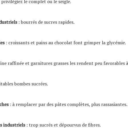
 privilégiez le complet ou le seigle.
dustriels
: bourrés de sucres rapides.
ies
: croissants et pains au chocolat font grimper la glycémie.
rine raffinée et garnitures grasses les rendent peu favorables à 
itables bombes sucrées.
ches
: à remplacer par des pâtes complètes, plus rassasiantes.
ts industriels
: trop sucrés et dépourvus de fibres.