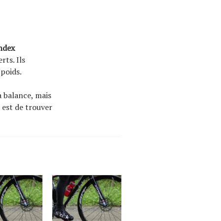
ndex
rts. Ils
 poids.
a balance, mais
t est de trouver