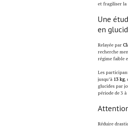
et fragiliser l
Une étude
en gluci
Relayée par
Cl
recherche men
régime faible 
Les participa
jusqu’à
13 kg
,
glucides par j
période de 3 à
Attentio
Réduire drasti