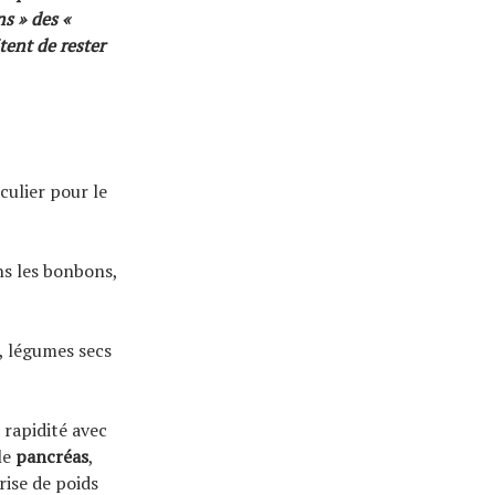
ns » des «
tent de rester
culier pour le
ns les bonbons,
s, légumes secs
 rapidité avec
le
pancréas
,
rise de poids