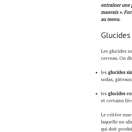
entraîner une p
mauvais ». Focu
au menu.
Glucides
Les glucides s
cerveau. On di
les
glucides si
sodas, gâteaux 
les
glucides c
et certains féc
Le critère essen
laquelle un al
qui doit produi