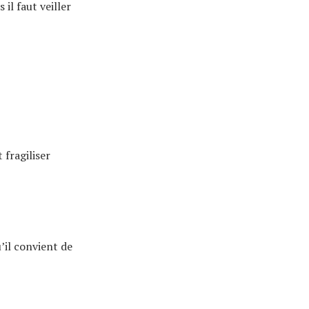
s il faut veiller
 fragiliser
’il convient de