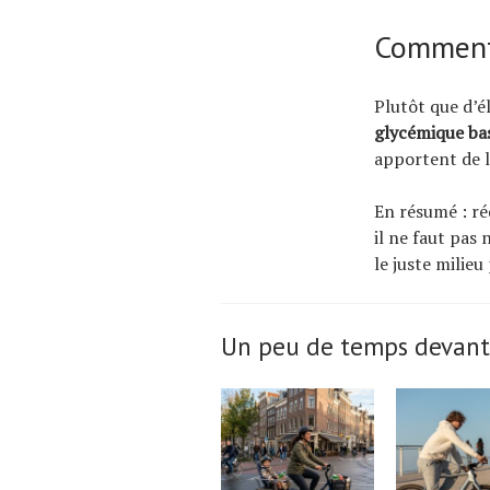
Comment 
Plutôt que d’él
glycémique ba
apportent de l
En résumé : ré
il ne faut pas 
le juste milieu
Un peu de temps devant