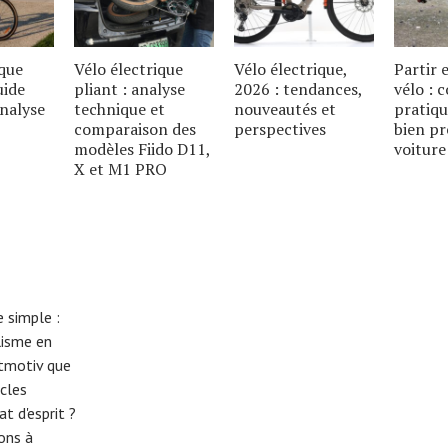
ique
Vélo électrique
Vélo électrique,
Partir
uide
pliant : analyse
2026 : tendances,
vélo : c
analyse
technique et
nouveautés et
pratiqu
comparaison des
perspectives
bien pr
modèles Fiido D11,
voiture
X et M1 PRO
 simple :
lisme en
eitmotiv que
cles
t d'esprit ?
tons à