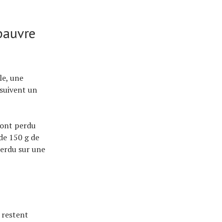
 pauvre
le, une
suivent un
ont perdu
de 150 g de
perdu sur une
s restent