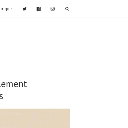
propos
plement
s