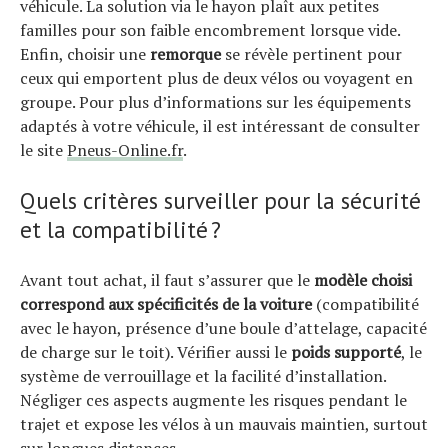
véhicule. La solution via le hayon plaît aux petites
familles pour son faible encombrement lorsque vide.
Enfin, choisir une
remorque
se révèle pertinent pour
Actualités
ceux qui emportent plus de deux vélos ou voyagent en
Technologies
groupe. Pour plus d’informations sur les équipements
Tests de produits
adaptés à votre véhicule, il est intéressant de consulter
Conseils
le site
Pneus-Online.fr
.
Tendances
Tous nos articles
Quels critères surveiller pour la sécurité
À propos
et la compatibilité ?
Avant tout achat, il faut s’assurer que le
modèle choisi
correspond aux spécificités de la voiture
(compatibilité
avec le hayon, présence d’une boule d’attelage, capacité
de charge sur le toit). Vérifier aussi le
poids supporté
, le
système de verrouillage et la facilité d’installation.
Négliger ces aspects augmente les risques pendant le
trajet et expose les vélos à un mauvais maintien, surtout
sur longues distances.