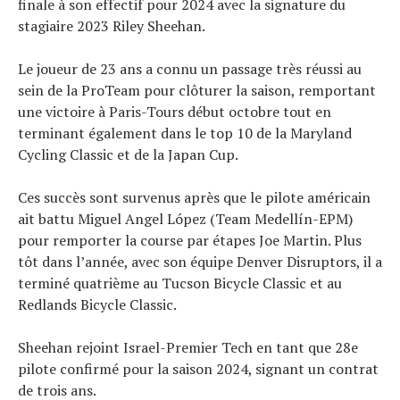
finale à son effectif pour 2024 avec la signature du
stagiaire 2023 Riley Sheehan.
Actualités
Le joueur de 23 ans a connu un passage très réussi au
Technologies
sein de la ProTeam pour clôturer la saison, remportant
Tests de produits
une victoire à Paris-Tours début octobre tout en
Conseils
terminant également dans le top 10 de la Maryland
Tendances
Cycling Classic et de la Japan Cup.
Tous nos articles
Ces succès sont survenus après que le pilote américain
À propos
ait battu Miguel Angel López (Team Medellín-EPM)
pour remporter la course par étapes Joe Martin. Plus
tôt dans l’année, avec son équipe Denver Disruptors, il a
terminé quatrième au Tucson Bicycle Classic et au
Redlands Bicycle Classic.
Sheehan rejoint Israel-Premier Tech en tant que 28e
pilote confirmé pour la saison 2024, signant un contrat
de trois ans.