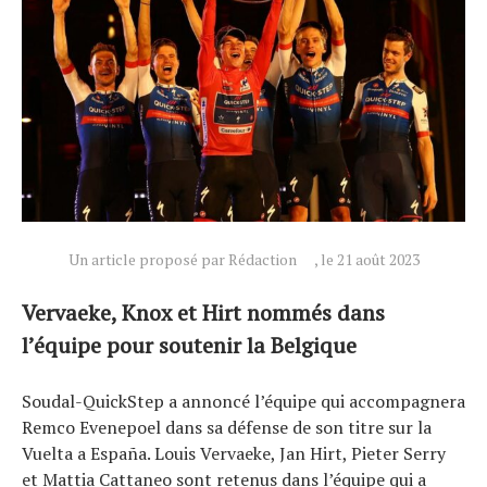
Actualités
Technologies
Tests de produits
Conseils
Un article proposé par Rédaction
, le 21 août 2023
Tendances
Vervaeke, Knox et Hirt nommés dans
Tous nos articles
l’équipe pour soutenir la Belgique
À propos
Soudal-QuickStep a annoncé l’équipe qui accompagnera
Remco Evenepoel dans sa défense de son titre sur la
Vuelta a España. Louis Vervaeke, Jan Hirt, Pieter Serry
et Mattia Cattaneo sont retenus dans l’équipe qui a