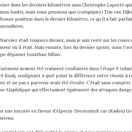
oviser dans les derniers kilomètres sans Christophe Laporte qui
on leader, mais nous pensions que (coéquipier) Tim van Dijk
bonne position dans le dernier kilomètre, ce qu'il a fait parfai
ournalistes.
 Narváez était toujours devant, mais je suis resté sur les roues
ment où il était. Mais ensuite, lors du dernier sprint, nous l’a
 pu dépasser Jonathan Milan.
fastmens avaient été vraiment confiantes dans l'étape 9 culm
ré Kooij, soulignant à quel point la différence entre réussir à 
ez et ne pas y parvenir avait été étroite. C'était sans compter 
e Alaphilippe qui effectuaient également des attaques danger
out une journée en faveur d'Alpecin-Deceuninck car (Kaden) Gr
soutenu.
 (sprinters) ont déjà quitté la course et nous n'avions pas non