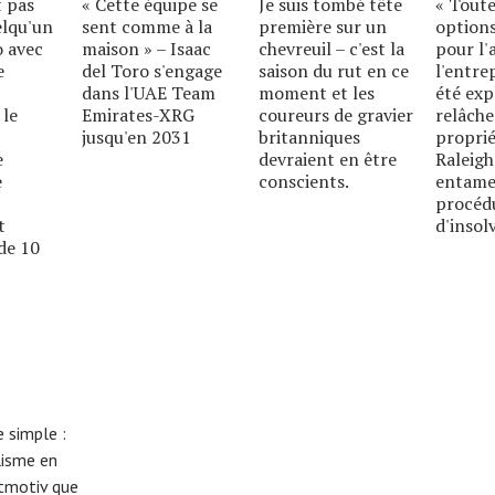
t pas
« Cette équipe se
Je suis tombé tête
« Toute
elqu'un
sent comme à la
première sur un
options
o avec
maison » – Isaac
chevreuil – c'est la
pour l'
e
del Toro s'engage
saison du rut en ce
l'entre
dans l'UAE Team
moment et les
été exp
 le
Emirates-XRG
coureurs de gravier
relâche
jusqu'en 2031
britanniques
proprié
e
devraient en être
Raleigh
e
conscients.
entame
procéd
t
d'insolv
de 10
 simple :
lisme en
eitmotiv que