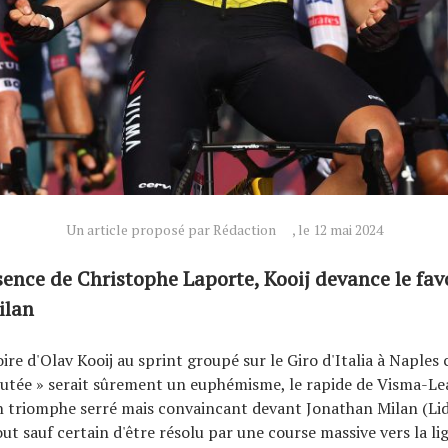
Un article proposé par Rédaction
, le 12 mai 2024
sence de Christophe Laporte, Kooij devance le favo
ilan
oire d'Olav Kooij au sprint groupé sur le Giro d'Italia à Naple
utée » serait sûrement un euphémisme, le rapide de Visma-Le
 triomphe serré mais convaincant devant Jonathan Milan (Lid
out sauf certain d'être résolu par une course massive vers la li