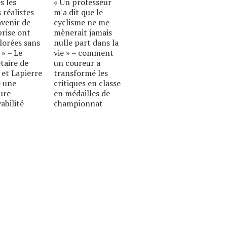
s les
« Un professeur
 réalistes
m'a dit que le
avenir de
cyclisme ne me
prise ont
mènerait jamais
lorées sans
nulle part dans la
 » – Le
vie » – comment
taire de
un coureur a
 et Lapierre
transformé les
 une
critiques en classe
ure
en médailles de
abilité
championnat