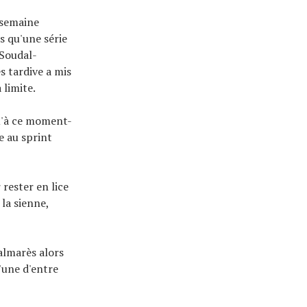
 semaine
rs qu'une série
(Soudal-
s tardive a mis
 limite.
qu'à ce moment-
e au sprint
 rester en lice
 la sienne,
almarès alors
'une d'entre