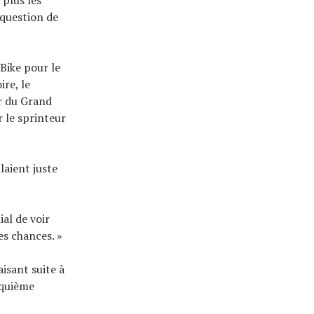
 question de
Bike pour le
ire, le
er du Grand
 le sprinteur
ulaient juste
ial de voir
s chances. »
aisant suite à
nquième