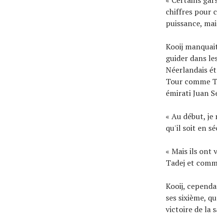
chiffres pour 
puissance, mais
Kooij manquait
guider dans les
Néerlandais ét
Tour comme Tad
émirati Juan S
« Au début, je n
qu'il soit en s
« Mais ils ont 
Tadej et comme
Kooij, cependan
ses sixième, q
victoire de la