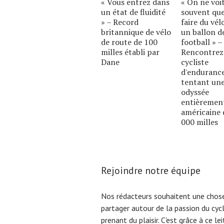
« Vous entrez dans
« On ne voi
un état de fluidité
souvent qu
» – Record
faire du vél
britannique de vélo
un ballon d
de route de 100
football » –
milles établi par
Rencontrez
Dane
cycliste
d'enduranc
tentant un
odyssée
entièremen
américaine 
000 milles
Rejoindre notre équipe
Nos rédacteurs souhaitent une chose
partager autour de la passion du cyc
prenant du plaisir. C'est grâce à ce l