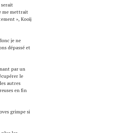
 serait
e me mettrait
tement », Kooij
 donc je ne
vons dépassé et
inant par un
récupérer le
les autres
euses en fin
oves grimpe si
 plus les