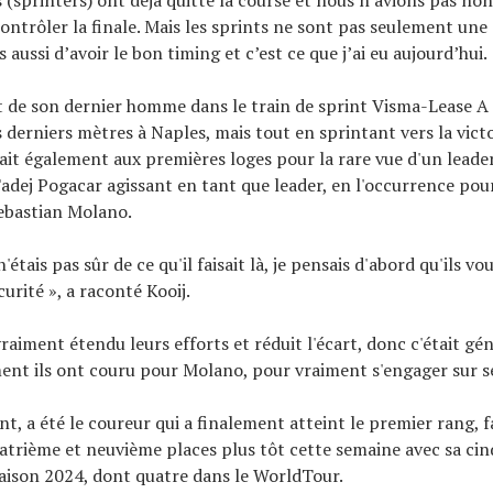
contrôler la finale. Mais les sprints ne sont pas seulement une
 aussi d’avoir le bon timing et c’est ce que j’ai eu aujourd’hui.
 de son dernier homme dans le train de sprint Visma-Lease A 
 derniers mètres à Naples, mais tout en sprintant vers la victo
ait également aux premières loges pour la rare vue d'un lead
ej Pogacar agissant en tant que leader, en l'occurrence pour
ebastian Molano.
'étais pas sûr de ce qu'il faisait là, je pensais d'abord qu'ils vo
écurité », a raconté Kooij.
vraiment étendu leurs efforts et réduit l'écart, donc c'était gén
nt ils ont couru pour Molano, pour vraiment s'engager sur se
t, a été le coureur qui a finalement atteint le premier rang, f
uatrième et neuvième places plus tôt cette semaine avec sa ci
 saison 2024, dont quatre dans le WorldTour.