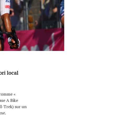
ri local
s comme «
ase A Bike
l-Trek) sur un
gne.