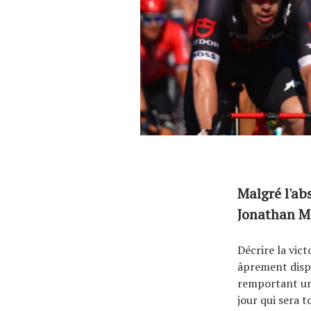
Malgré l'ab
Jonathan M
Décrire la vict
âprement disp
remportant un
jour qui sera t