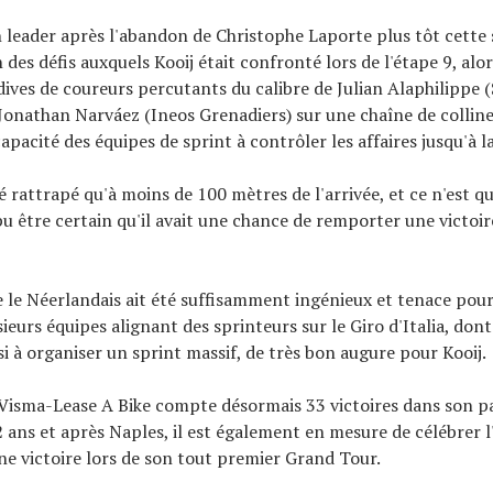
n leader après l'abandon de Christophe Laporte plus tôt cette
n des défis auxquels Kooij était confronté lors de l'étape 9, alo
dives de coureurs percutants du calibre de Julian Alaphilippe 
Jonathan Narváez (Ineos Grenadiers) sur une chaîne de colline
capacité des équipes de sprint à contrôler les affaires jusqu'à la
é rattrapé qu'à moins de 100 mètres de l'arrivée, et ce n'est 
 pu être certain qu'il avait une chance de remporter une victoir
ue le Néerlandais ait été suffisamment ingénieux et tenace pour
ieurs équipes alignant des sprinteurs sur le Giro d'Italia, dont
si à organiser un sprint massif, de très bon augure pour Kooij.
Visma-Lease A Bike compte désormais 33 victoires dans son p
22 ans et après Naples, il est également en mesure de célébrer l
e victoire lors de son tout premier Grand Tour.