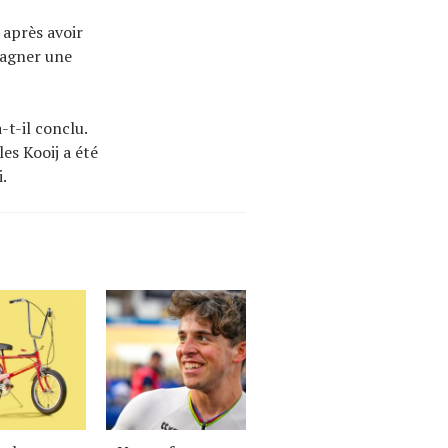
 après avoir
gagner une
-t-il conclu.
les Kooij a été
.