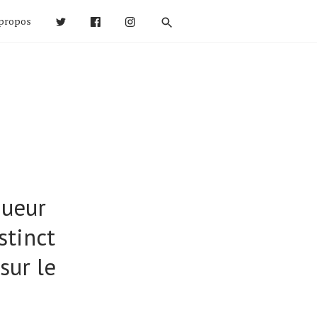
propos
queur
stinct
sur le