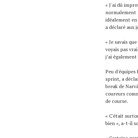
« J'ai dû impr
normalement m
idéalement en 
a déclaré aux j
« Je savais que
voyais pas vrai
j’ai également
Peu d'équipes 
sprint, a décla
break de Narvá
coureurs comm
de course.
« C'était surt
bien », a-t-il 
« Certains gars