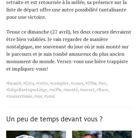
retraite et est retournée à la mêlée, sa présence sur la
liste de départ offre une autre possibilité tantalisante
pour une victoire.
Tenue ce dimanche (27 avril), les deux courses devraient
être bien valables. Je vais regarder de manière
nostalgique, me souvenant du jour où je suis monté sur
le parcours et je suis tombé amoureux du plus ancien
monument du monde. Versez-vous une bière trappiste
et impliquez-vous!
Tags
#beauté
,
#Cela
,
#cette
,
#complet
,
#cours
,
#J39ai
,
#les
,
for
#LiègeBastogneLiège
,
#m39a
,
#monté
,
#ouvert
,
#Race
,
the
#sousestimée
,
#sur
,
#yeux
article.
Un peu de temps devant vous ?