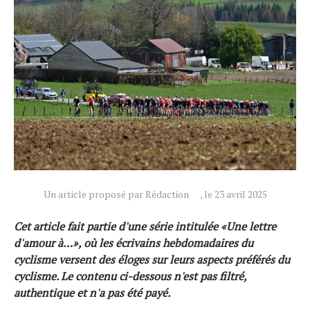
Un article proposé par Rédaction
, le 23 avril 2025
Actualités
Cet article fait partie d'une série intitulée «Une lettre
Technologies
d'amour à…», où les écrivains hebdomadaires du
Tests de produits
cyclisme versent des éloges sur leurs aspects préférés du
cyclisme. Le contenu ci-dessous n'est pas filtré,
Conseils
authentique et n'a pas été payé.
Tendances