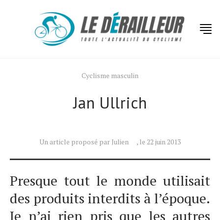
Cyclisme masculin
Jan Ullrich
Actualités
Technologies
Tests de produits
Un article proposé par Julien
, le 22 juin 2013
Conseils
Presque tout le monde utilisait
Tendances
des produits interdits à l’époque.
Tous nos articles
Je n’ai rien pris que les autres
À propos