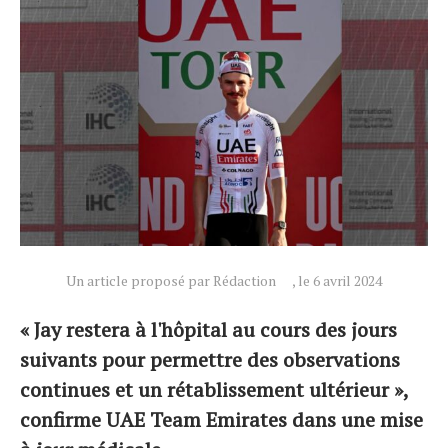
Actualités
Technologies
Tests de produits
Conseils
Un article proposé par Rédaction
, le 6 avril 2024
Tendances
« Jay restera à l'hôpital au cours des jours
Tous nos articles
suivants pour permettre des observations
À propos
continues et un rétablissement ultérieur »,
confirme UAE Team Emirates dans une mise