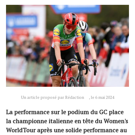
Un article proposé par Rédaction
, le 6 mai 2024
Actualités
La performance sur le podium du GC place
Technologies
la championne italienne en tête du Women's
Tests de produits
WorldTour après une solide performance au
Conseils