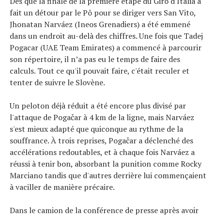
Dès que la finale de la première étape du Giro d'Italia a
fait un détour par le Pô pour se diriger vers San Vito,
Jhonatan Narváez (Ineos Grenadiers) a été emmené
dans un endroit au-delà des chiffres. Une fois que Tadej
Pogacar (UAE Team Emirates) a commencé à parcourir
son répertoire, il n’a pas eu le temps de faire des
calculs. Tout ce qu'il pouvait faire, c'était reculer et
tenter de suivre le Slovène.
Un peloton déjà réduit a été encore plus divisé par
l'attaque de Pogačar à 4 km de la ligne, mais Narváez
s'est mieux adapté que quiconque au rythme de la
Actualités
souffrance. À trois reprises, Pogačar a déclenché des
Technologies
accélérations redoutables, et à chaque fois Narváez a
Tests de produits
réussi à tenir bon, absorbant la punition comme Rocky
Conseils
Marciano tandis que d'autres derrière lui commençaient
Tendances
à vaciller de manière précaire.
Tous nos articles
À propos
Dans le camion de la conférence de presse après avoir