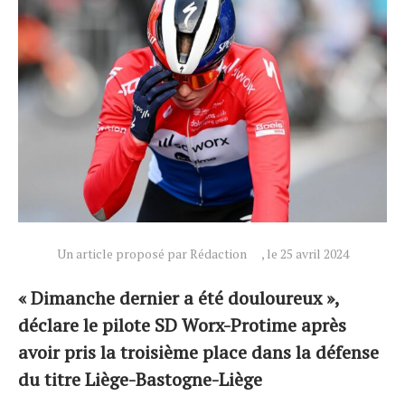
Actualités
Technologies
Tests de produits
Un article proposé par Rédaction
, le 25 avril 2024
Conseils
Tendances
« Dimanche dernier a été douloureux »,
Tous nos articles
déclare le pilote SD Worx-Protime après
À propos
avoir pris la troisième place dans la défense
du titre Liège-Bastogne-Liège