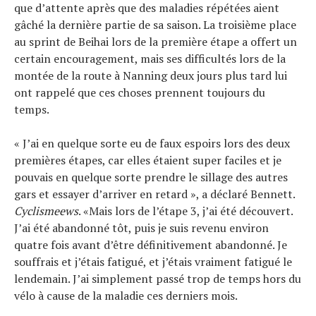
Tests de produits
que d’attente après que des maladies répétées aient
Conseils
gâché la dernière partie de sa saison. La troisième place
au sprint de Beihai lors de la première étape a offert un
Tendances
certain encouragement, mais ses difficultés lors de la
Tous nos articles
montée de la route à Nanning deux jours plus tard lui
À propos
ont rappelé que ces choses prennent toujours du
temps.
« J’ai en quelque sorte eu de faux espoirs lors des deux
premières étapes, car elles étaient super faciles et je
pouvais en quelque sorte prendre le sillage des autres
gars et essayer d’arriver en retard », a déclaré Bennett.
Cyclismeews
. «Mais lors de l’étape 3, j’ai été découvert.
J’ai été abandonné tôt, puis je suis revenu environ
quatre fois avant d’être définitivement abandonné. Je
souffrais et j’étais fatigué, et j’étais vraiment fatigué le
lendemain. J’ai simplement passé trop de temps hors du
vélo à cause de la maladie ces derniers mois.