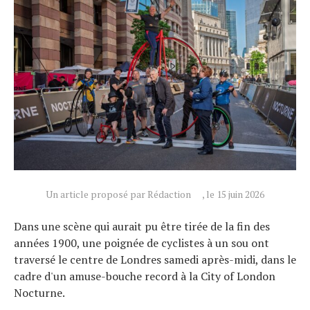
Actualités
Technologies
Tests de produits
Un article proposé par Rédaction
, le 15 juin 2026
Conseils
Tendances
Dans une scène qui aurait pu être tirée de la fin des
Tous nos articles
années 1900, une poignée de cyclistes à un sou ont
À propos
traversé le centre de Londres samedi après-midi, dans le
cadre d'un amuse-bouche record à la City of London
Nocturne.