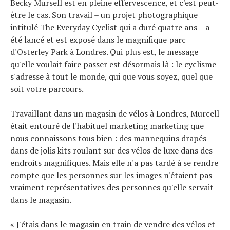
Becky Mursell est en pleine effervescence, et c'est peut-
être le cas. Son travail – un projet photographique
intitulé The Everyday Cyclist qui a duré quatre ans – a
été lancé et est exposé dans le magnifique parc
Actualités
d'Osterley Park à Londres. Qui plus est, le message
Technologies
qu'elle voulait faire passer est désormais là : le cyclisme
Tests de produits
s'adresse à tout le monde, qui que vous soyez, quel que
Conseils
soit votre parcours.
Tendances
Tous nos articles
Travaillant dans un magasin de vélos à Londres, Murcell
était entouré de l'habituel marketing marketing que
À propos
nous connaissons tous bien : des mannequins drapés
dans de jolis kits roulant sur des vélos de luxe dans des
endroits magnifiques. Mais elle n'a pas tardé à se rendre
compte que les personnes sur les images n'étaient pas
vraiment représentatives des personnes qu'elle servait
dans le magasin.
« J'étais dans le magasin en train de vendre des vélos et