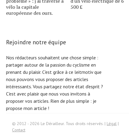
problème » : j'ai traversé à
d'un vélo électrique de 6
vélo la capitale
500 £
européenne des ours.
Rejoindre notre équipe
Nos rédacteurs souhaitent une chose simple :
partager autour de la passion du cyclisme en
prenant du plaisir. C'est grâce à ce leitmotiv que
nous pouvons vous proposer des articles
intéressants. Vous partagez notre état d'esprit ?
C'est avec plaisir que nous vous invitons à
proposer vos articles. Rien de plus simple :
je
propose mon article !
Search
f
© 2012 - 2026 Le Dérailleur. Tous droits réservés. |
Légal
|
or:
Contact