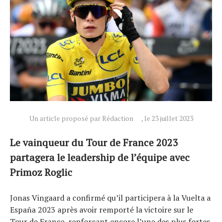
Actualités
Technologies
Tests de produits
Un article proposé par Rédaction
, le 23 juillet 2023
Conseils
Tendances
Le vainqueur du Tour de France 2023
Tous nos articles
partagera le leadership de l’équipe avec
À propos
Primoz Roglic
Jonas Vingaard a confirmé qu’il participera à la Vuelta a
España 2023 après avoir remporté la victoire sur le
Tour de France, renforçant encore l’une des plus fortes