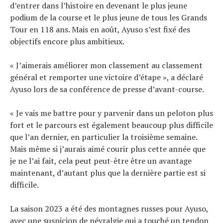
d’entrer dans l’histoire en devenant le plus jeune
podium de la course et le plus jeune de tous les Grands
Tour en 118 ans. Mais en août, Ayuso s’est fixé des
objectifs encore plus ambitieux.
« J’aimerais améliorer mon classement au classement
Actualités
général et remporter une victoire d’étape », a déclaré
Technologies
Ayuso lors de sa conférence de presse d’avant-course.
Tests de produits
Conseils
« Je vais me battre pour y parvenir dans un peloton plus
Tendances
fort et le parcours est également beaucoup plus difficile
que l’an dernier, en particulier la troisième semaine.
Tous nos articles
Mais même si j’aurais aimé courir plus cette année que
À propos
je ne l’ai fait, cela peut peut-être être un avantage
maintenant, d’autant plus que la dernière partie est si
difficile.
La saison 2023 a été des montagnes russes pour Ayuso,
avec une suspicion de névralgie qui a touché un tendon