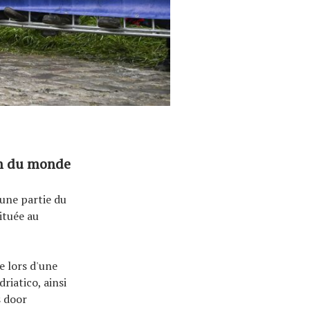
ion du monde
 une partie du
ituée au
e lors d'une
riatico, ainsi
s door