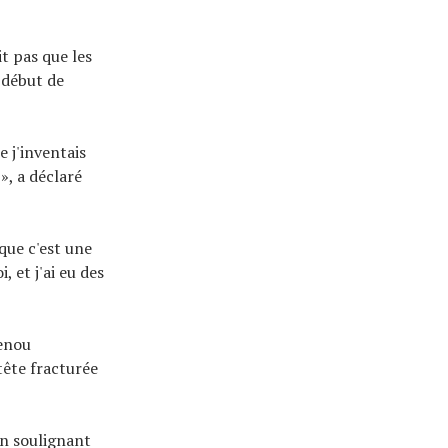
it pas que les
 début de
e j'inventais
», a déclaré
que c'est une
 et j'ai eu des
genou
tête fracturée
en soulignant