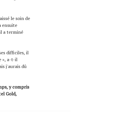
issé le soin de
a ensuite
il a terminé
 difficiles, il
», a-t-il
is j'aurais dû
mps, y compris
tel Gold,