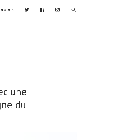
propos
vec une
gne du