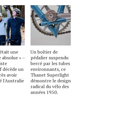
était une
Un boîtier de
 absolue » –
pédalier suspendu
iste
bercé par les tubes
if décède un
environnants, ce
rès avoir
Thanet Superlight
é l'Australie
démontre le design
radical du vélo des
années 1950.