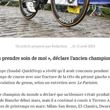
Un article proposé par Rédaction
, le 11 avril 2024
dû prendre soin de moi », déclare l'ancien champ
ippe (Soudal-QuickStep) a révélé qu'il avait concouru pendant
mps de course avec une fracture de la tête du péroné gauche s
ticulation du genou, selon un entretien avec
Le Parisien
.
e champion du monde a déclaré que sa blessure s'était produit
de Bianche début mars, mais il a continué à courir à Tirreno-Ad
ues de printemps en mars: Milan-San Remo, E3 Classics, Dwar