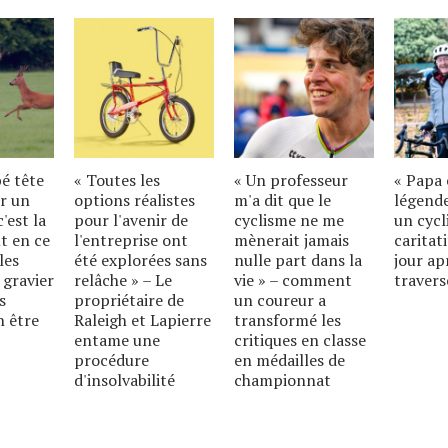
bé tête
« Toutes les
« Un professeur
« Papa 
r un
options réalistes
m'a dit que le
légende
'est la
pour l'avenir de
cyclisme ne me
un cycl
t en ce
l'entreprise ont
mènerait jamais
caritat
les
été explorées sans
nulle part dans la
jour ap
 gravier
relâche » – Le
vie » – comment
travers
s
propriétaire de
un coureur a
n être
Raleigh et Lapierre
transformé les
entame une
critiques en classe
procédure
en médailles de
d'insolvabilité
championnat