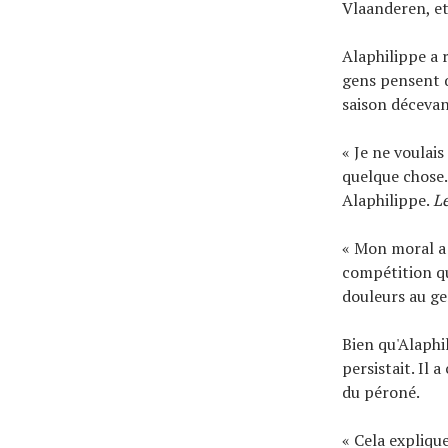
Vlaanderen, et
Alaphilippe a r
gens pensent q
saison décevan
« Je ne voulais
quelque chose.
Alaphilippe.
Le
« Mon moral a 
compétition qu
douleurs au ge
Bien qu'Alaphi
persistait. Il 
du péroné.
« Cela expliqu