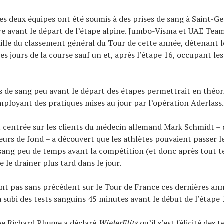
es deux équipes ont été soumis à des prises de sang à Saint-G
e avant le départ de l’étape alpine. Jumbo-Visma et UAE Tea
ille du classement général du Tour de cette année, détenant l
s jours de la course sauf un et, après l’étape 16, occupant les
es de sang peu avant le départ des étapes permettrait en théor
mployant des pratiques mises au jour par l’opération Aderlass.
t centrée sur les clients du médecin allemand Mark Schmidt – 
ieurs de fond – a découvert que les athlètes pouvaient passer l
sang peu de temps avant la compétition (et donc après tout te
 le drainer plus tard dans le jour.
ont pas sans précédent sur le Tour de France ces dernières an
subi des tests sanguins 45 minutes avant le début de l’étape 
pe Richard Plugge a déclaré
WielerFlits
qu’il s’est félicité des 