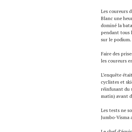
Les coureurs d
Blanc une heur
dominé la bata
pendant tous le
sur le podium.
Faire des pris
les coureurs e
L’enquête étai
cyclistes et sk
réinfusant du 
matin) avant de
Les tests ne s
Jumbo-Visma a 
Le chef d’équi