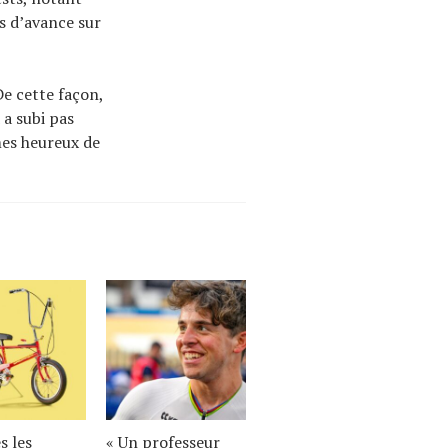
s d’avance sur
 De cette façon,
 a subi pas
mes heureux de
s les
« Un professeur