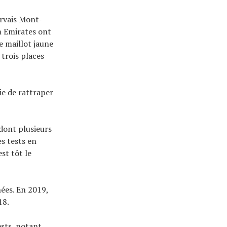
ervais Mont-
m Emirates ont
e maillot jaune
 trois places
ie de rattraper
dont plusieurs
es tests en
st tôt le
nées. En 2019,
18.
tests, notant