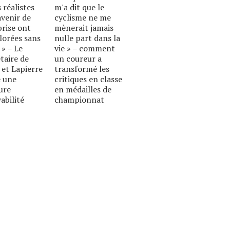
 réalistes
m'a dit que le
avenir de
cyclisme ne me
prise ont
mènerait jamais
lorées sans
nulle part dans la
 » – Le
vie » – comment
taire de
un coureur a
 et Lapierre
transformé les
 une
critiques en classe
ure
en médailles de
abilité
championnat