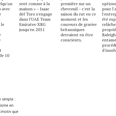
elqu'un
sent comme à la
première sur un
options
o avec
maison » – Isaac
chevreuil – c'est la
pour l'
e
del Toro s'engage
saison du rut en ce
l'entre
dans l'UAE Team
moment et les
été exp
 le
Emirates-XRG
coureurs de gravier
relâche
jusqu'en 2031
britanniques
proprié
e
devraient en être
Raleigh
e
conscients.
entame
procéd
t
d'insolv
de 10
 simple :
lisme en
eitmotiv que