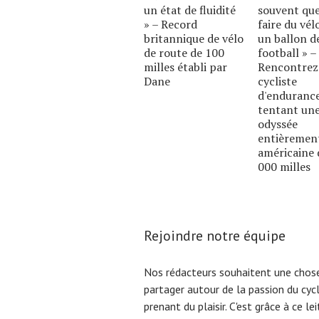
un état de fluidité
souvent qu
» – Record
faire du vél
britannique de vélo
un ballon d
de route de 100
football » –
milles établi par
Rencontrez
Dane
cycliste
d'enduranc
tentant un
odyssée
entièremen
américaine 
000 milles
Rejoindre notre équipe
Nos rédacteurs souhaitent une chose
partager autour de la passion du cyc
prenant du plaisir. C'est grâce à ce l