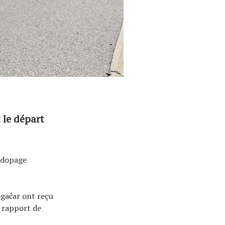
 le départ
idopage
ogačar ont reçu
n rapport de