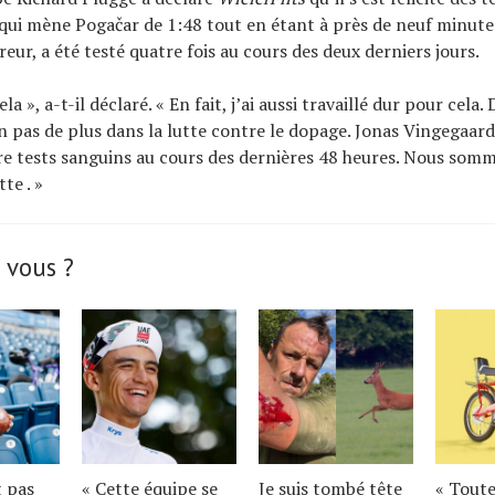
qui mène Pogačar de 1:48 tout en étant à près de neuf minute
eur, a été testé quatre fois au cours des deux derniers jours.
la », a-t-il déclaré. « En fait, j’ai aussi travaillé dur pour cela.
n pas de plus dans la lutte contre le dopage. Jonas Vingegaard
e tests sanguins au cours des dernières 48 heures. Nous som
te . »
 vous ?
t pas
« Cette équipe se
Je suis tombé tête
« Toute