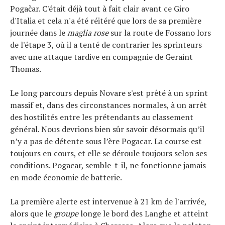
Pogačar. C'était déjà tout à fait clair avant ce Giro
d'Italia et cela n'a été réitéré que lors de sa première
Actualités
journée dans le
maglia rose
sur la route de Fossano lors
Technologies
de l'étape 3, où il a tenté de contrarier les sprinteurs
Tests de produits
avec une attaque tardive en compagnie de Geraint
Thomas.
Conseils
Tendances
Le long parcours depuis Novare s'est prêté à un sprint
Tous nos articles
massif et, dans des circonstances normales, à un arrêt
À propos
des hostilités entre les prétendants au classement
général. Nous devrions bien sûr savoir désormais qu’il
n’y a pas de détente sous l’ère Pogacar. La course est
toujours en cours, et elle se déroule toujours selon ses
conditions. Pogacar, semble-t-il, ne fonctionne jamais
en mode économie de batterie.
La première alerte est intervenue à 21 km de l'arrivée,
alors que le
groupe
longe le bord des Langhe et atteint