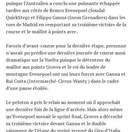
puisque l’Australien a conclu une puissante échappée
Tendances
tardive aux côtés de Remco Evenepoel (Soudal-
Tous nos articles
QuickStep) et Filippo Ganna (Ineos Grenadiers) dans les
À propos
rues de Madrid en remportant sa troisième victoire de la
course et le maillot à points avec.
Favoris d’avant-course pour la dernière étape, personne
n’aurait pu prédire une dernière journée de course aussi
dramatique sur la Vuelta puisque le détenteur du
maillot aux points Groves et le roi du leader de
montagne Evenepoel ont uni leurs forces avec Ganna et
Rui Costa (Intermarché-Circus-Wanty ) dans le cadre
d’une pause étoilée.
Le peloton a pris le relais au moment où il approchait
une dernière fois de la ligne d’arrivée. Mais alors même
qu’Evenepoel menait le sprint final, Groves a décroché
sa troisième victoire devant Ganna et le double
vainqueur de l’étape du sprint groupé du Giro d’Italia,