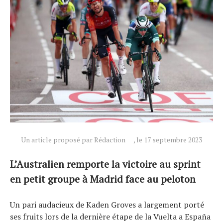
Un article proposé par Rédaction
, le 17 septembre 2023
L’Australien remporte la victoire au sprint
Actualités
en petit groupe à Madrid face au peloton
Technologies
Un pari audacieux de Kaden Groves a largement porté
Tests de produits
ses fruits lors de la dernière étape de la Vuelta a España
Conseils