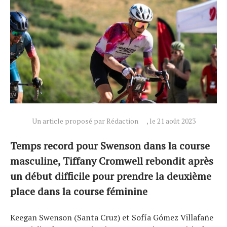
Un article proposé par Rédaction
, le 21 août 2023
Temps record pour Swenson dans la course
Actualités
masculine, Tiffany Cromwell rebondit après
Technologies
un début difficile pour prendre la deuxième
Tests de produits
place dans la course féminine
Conseils
Tendances
Keegan Swenson (Santa Cruz) et Sofía Gómez Villafañe