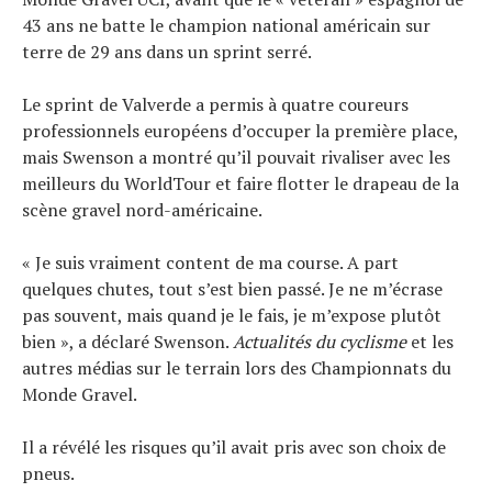
Conseils
43 ans ne batte le champion national américain sur
Tendances
terre de 29 ans dans un sprint serré.
Tous nos articles
À propos
Le sprint de Valverde a permis à quatre coureurs
professionnels européens d’occuper la première place,
mais Swenson a montré qu’il pouvait rivaliser avec les
meilleurs du WorldTour et faire flotter le drapeau de la
scène gravel nord-américaine.
« Je suis vraiment content de ma course. A part
quelques chutes, tout s’est bien passé. Je ne m’écrase
pas souvent, mais quand je le fais, je m’expose plutôt
bien », a déclaré Swenson.
Actualités du cyclisme
et les
autres médias sur le terrain lors des Championnats du
Monde Gravel.
Il a révélé les risques qu’il avait pris avec son choix de
pneus.