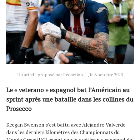
Un article proposé par Rédaction
, le 8 octobre 2023
Le « veterano » espagnol bat l’Américain au
sprint après une bataille dans les collines du
Prosecco
Actualités
Keegan Swenson s’est battu avec Alejandro Valverde
Technologies
dans les derniers kilomètres des Championnats du
Tests de produits
Monde Gravel UCI, avant que le « vétéran » espagnol de