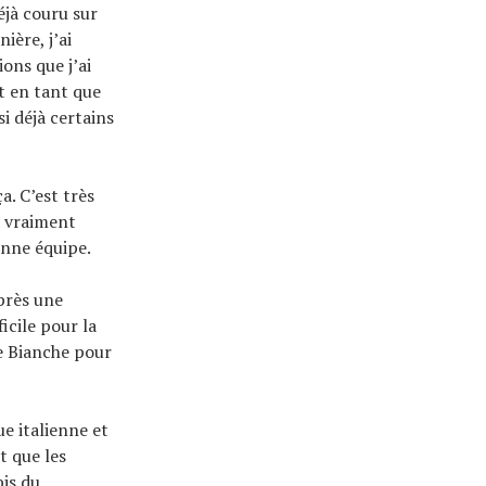
éjà couru sur
ière, j’ai
ons que j’ai
t en tant que
i déjà certains
a. C’est très
d vraiment
bonne équipe.
près une
icile pour la
de Bianche pour
e italienne et
t que les
bis du