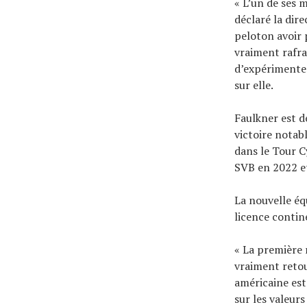
« L’un de ses m
déclaré la dir
peloton avoir 
vraiment rafra
d’expérimenter
sur elle.
Faulkner est 
victoire nota
dans le Tour C
SVB en 2022 et 
La nouvelle éq
licence contin
« La première r
vraiment retou
américaine est
sur les valeur