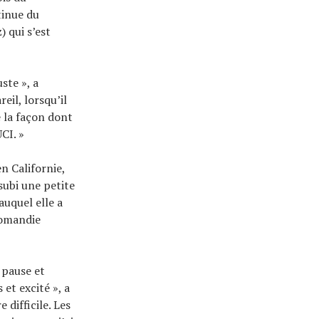
tinue du
 qui s’est
ste », a
eil, lorsqu’il
e la façon dont
CI. »
n Californie,
subi une petite
uquel elle a
Romandie
 pause et
et excité », a
 difficile. Les