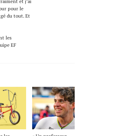
raiment et j’ai
mour pour le
gé du tout. Et
nt les
quipe EF
s les
« Un professeur