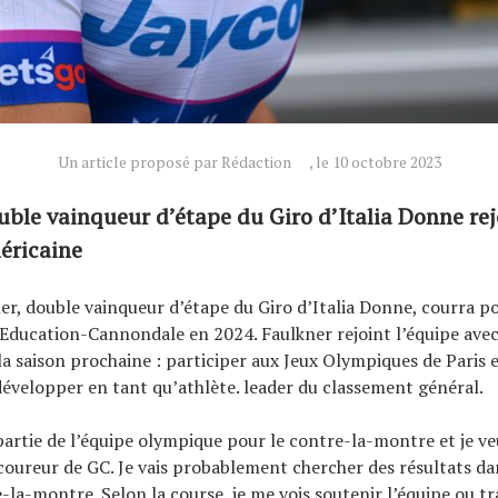
Un article proposé par Rédaction
, le 10 octobre 2023
uble vainqueur d’étape du Giro d’Italia Donne rej
éricaine
er, double vainqueur d’étape du Giro d’Italia Donne, courra po
Education-Cannondale en 2024. Faulkner rejoint l’équipe avec
la saison prochaine : participer aux Jeux Olympiques de Paris 
 développer en tant qu’athlète. leader du classement général.
 partie de l’équipe olympique pour le contre-la-montre et je v
oureur de GC. Je vais probablement chercher des résultats da
-la-montre. Selon la course, je me vois soutenir l’équipe ou tr