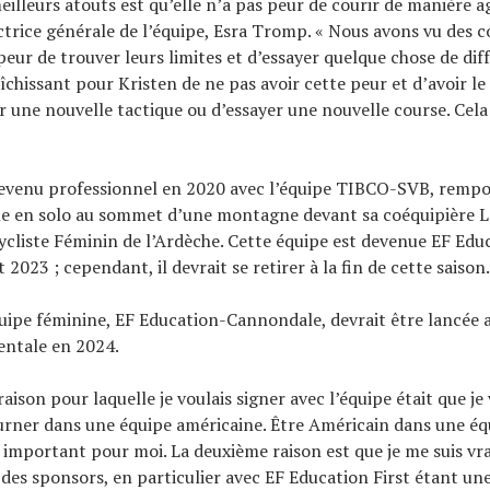
eilleurs atouts est qu’elle n’a pas peur de courir de manière ag
ectrice générale de l’équipe, Esra Tromp. « Nous avons vu des 
peur de trouver leurs limites et d’essayer quelque chose de diff
îchissant pour Kristen de ne pas avoir cette peur et d’avoir l
 une nouvelle tactique ou d’essayer une nouvelle course. Cela
devenu professionnel en 2020 avec l’équipe TIBCO-SVB, remp
ble en solo au sommet d’une montagne devant sa coéquipière 
ycliste Féminin de l’Ardèche. Cette équipe est devenue EF Ed
2023 ; cependant, il devrait se retirer à la fin de cette saison.
uipe féminine, EF Education-Cannondale, devrait être lancée 
entale en 2024.
aison pour laquelle je voulais signer avec l’équipe était que je 
rner dans une équipe américaine. Être Américain dans une éq
 important pour moi. La deuxième raison est que je me suis vr
s des sponsors, en particulier avec EF Education First étant un