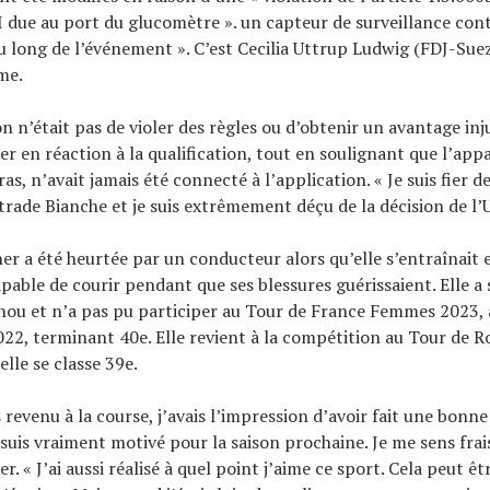
due au port du glucomètre ». un capteur de surveillance con
u long de l’événement ». C’est Cecilia Uttrup Ludwig (FDJ-Suez)
me.
n n’était pas de violer des règles ou d’obtenir un avantage inju
r en réaction à la qualification, tout en soulignant que l’appar
ras, n’avait jamais été connecté à l’application. « Je suis fier d
Strade Bianche et je suis extrêmement déçu de la décision de l’U
ner a été heurtée par un conducteur alors qu’elle s’entraînait e
apable de courir pendant que ses blessures guérissaient. Elle a 
nou et n’a pas pu participer au Tour de France Femmes 2023, a
022, terminant 40e. Elle revient à la compétition au Tour de 
lle se classe 39e.
 revenu à la course, j’avais l’impression d’avoir fait une bonne
suis vraiment motivé pour la saison prochaine. Je me sens frais 
r. « J’ai aussi réalisé à quel point j’aime ce sport. Cela peut être