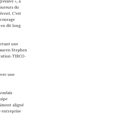
ressive », a
coureurs du
érent. C’est
e courage
 en dit long
ortant une
Lauren Stephen
ucation-TIBCO-
avec une
voulais
uipe
aiment aligné
e entreprise