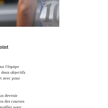
oint
ur l’équipe
 deux objectifs
et avec pour
eux devenir
ns des courses
availler pour