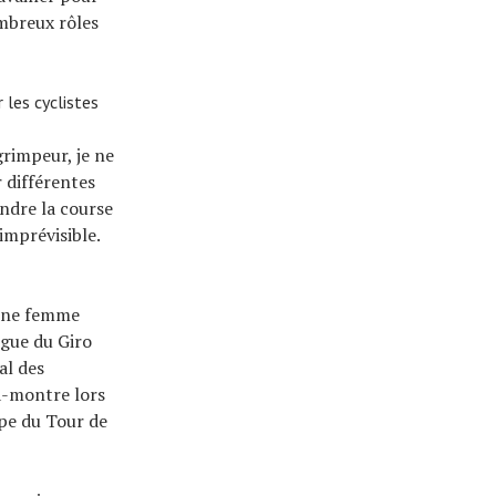
mbreux rôles
 les cyclistes
grimpeur, je ne
 différentes
endre la course
imprévisible.
 une femme
ogue du Giro
al des
a-montre lors
ape du Tour de