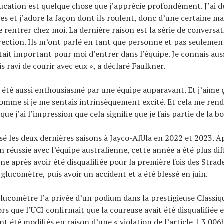
ducation est quelque chose que j’apprécie profondément. J’ai d
s et j’adore la façon dont ils roulent, donc d’une certaine man
 rentrer chez moi. La dernière raison est la série de conversati
irection. Ils m’ont parlé en tant que personne et pas seulemen
tait important pour moi d’entrer dans l’équipe. Je connais auss
uis ravi de courir avec eux », a déclaré Faulkner.
s été aussi enthousiasmé par une équipe auparavant. Et j’aime ç
omme si je me sentais intrinsèquement excité. Et cela me ren
ue j’ai l’impression que cela signifie que je fais partie de la 
sé les deux dernières saisons à Jayco-AlUla en 2022 et 2023. A
 réussie avec l’équipe australienne, cette année a été plus diff
e après avoir été disqualifiée pour la première fois des Stra
glucomètre, puis avoir un accident et a été blessé en juin.
glucomètre l’a privée d’un podium dans la prestigieuse Classiqu
rs que l’UCI confirmait que la coureuse avait été disqualifiée e
nt été modifiés en raison d’une « violation de l’article 1.3.006