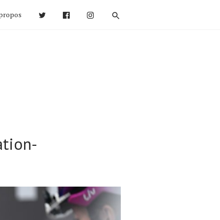
propos
ation-