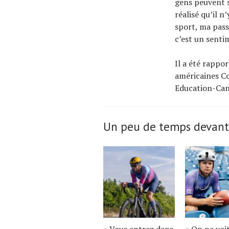
gens peuvent s
réalisé qu’il n
sport, ma pass
c’est un senti
Il a été rapp
américaines Co
Education-Can
Un peu de temps devant
« Vous entrez dans
« On ne voi