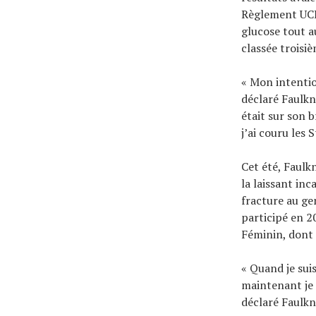
Règlement UCI 
glucose tout a
classée troisiè
« Mon intentio
déclaré Faulkne
était sur son b
j’ai couru les 
Cet été, Faulk
la laissant inc
fracture au ge
participé en 2
Féminin, dont e
« Quand je suis
maintenant je 
déclaré Faulkne