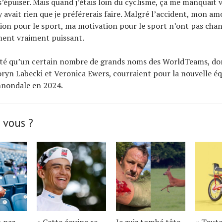
’épuiser. Mais quand j’étais loin du cyclisme, ça me manquait v
’y avait rien que je préférerais faire. Malgré l’accident, mon a
ion pour le sport, ma motivation pour le sport n’ont pas chan
ment vraiment puissant.
orté qu’un certain nombre de grands noms des WorldTeams, do
ryn Labecki et Veronica Ewers, courraient pour la nouvelle é
nondale en 2024.
 vous ?
t pas
« Cette équipe se
Je suis tombé tête
« Toute