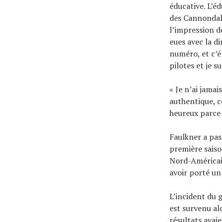
éducative. L’é
des Cannondale
l’impression de
eues avec la d
numéro, et c’é
pilotes et je s
« Je n’ai jamai
authentique, c
heureux parce q
Faulkner a pas
première saison
Nord-Américain
avoir porté un 
L’incident du 
est survenu alo
résultats avaie