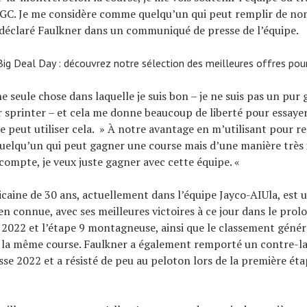
 GC. Je me considère comme quelqu’un qui peut remplir de no
a déclaré Faulkner dans un communiqué de presse de l’équipe.
g Deal Day : découvrez notre sélection des meilleures offres pour
ne seule chose dans laquelle je suis bon – je ne suis pas un pur 
r sprinter – et cela me donne beaucoup de liberté pour essayer
pe peut utiliser cela. » À notre avantage en m’utilisant pour r
quelqu’un qui peut gagner une course mais d’une manière très 
 compte, je veux juste gagner avec cette équipe. «
aine de 30 ans, actuellement dans l’équipe Jayco-AIUla, est
en connue, avec ses meilleures victoires à ce jour dans le prol
 2022 et l’étape 9 montagneuse, ainsi que le classement génér
la même course. Faulkner a également remporté un contre-l
sse 2022 et a résisté de peu au peloton lors de la première ét