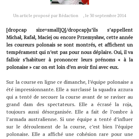
Un article proposé par Rédaction
, le 30 septembre 2014
Actualités
[dropcap size=small]Q[/dropcap]u’ils s’appellent
Technologies
Michał, Rafał, Maciej ou encore Przemysław, cette année
Tests de produits
les coureurs polonais se sont montrés, et affichent un
tempérament qui n’est pas pour nous déplaire. Oui, il va
Conseils
falloir s’habituer à prononcer leurs prénoms « à la
Tendances
polonaise » car on est loin d’en avoir fini avec eux.
Tous nos articles
Sur la course en ligne ce dimanche, l’équipe polonaise a
À propos
été impressionnante. Elle a surclassé la squadra azzura
qui a tenté de secouer la course avant de se raviser au
grand dam des spectateurs. Elle a écrasé la roja,
toujours aussi désorganisée. Elle a fait de l’ombre à
l’armada australienne. Si une équipe a tenté d’influer
sur le déroulement de la course, c’est bien l’équipe
polonaise. Elle a affiché une cohésion rare pour une