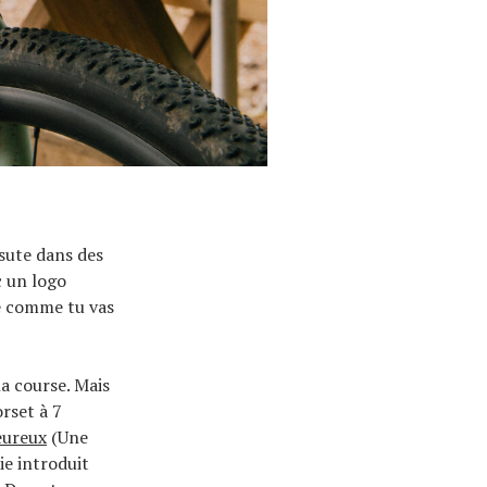
rsute dans des
c un logo
ie comme tu vas
la course. Mais
rset à 7
eureux
(Une
ie introduit