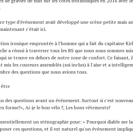
 de gravier de nuit sur les côtes britanniques en 2016 avec le
.
 ce type d'événement avait développé une scène petite mais a
maintenant c'était ici.
ation ironique empruntée à l'homme qui a fait du capitaine Kir
arlie a réussi à traverser tous les BS que nous nous sommes mi
qui se trouve en dehors de notre zone de confort. Ce faisant, il
mis les coureurs assemblés (soi inclus) à l'aise et a intelli
mbre des questions que nous avions tous.
-être
s des questions avant un événement. Surtout si c'est nouveau
 en forme?», Ai-je le bon vélo ?, Les bons vêtements?
essentiellement un sténographie pour: « Pourquoi diable me lais
 poser ces questions, et il est naturel qu'un événement impliq