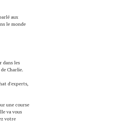
parlé aux
dans le monde
r dans les
 de Charlie.
hat d'experts,
our une course
lle va vous
ez votre