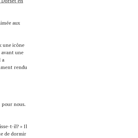
Dorset en
nimée aux
k une icône
s avant une
 a
gemment rendu
 pour nous.
se-t-il? » Il
ue de dormir