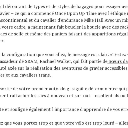
tail déroutant de types et de styles de bagages pour essayer av
ravier – ce qui a commencé Once Upon Up Time avec l'éthique
scontinental et du cavalier d'endurance
Mike Hall
Avec un mi
à votre cadre, a maintenant fait boucler la boucle avec des rack
sacs de selle et même des paniers faisant des apparitions régul
er.
 la configuration que vous allez, le message est clair: «Testez 
assadeur de SRAM, Rachael Walker, qui fait partie de
Sœurs dan
 axée sur la réalisation des aventures de gravier accessible
es et aux cavaliers trans.
 sortie de votre premier auto-doigt signifie déterminer ce qui 
ent rattacher les sacs à nouveau et surtout – oscillent-ils ou f
e et souligne également l'importance d'apprendre de vos err
ez que vous portez trop et que votre vélo est trop lourd – alle