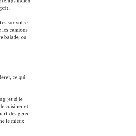
intemps indien.
prit.
tes sur votre
e les camions
re balade, ou
érer, ce qui
g (et si le
de cuisiner et
part des gens
ne le mieux