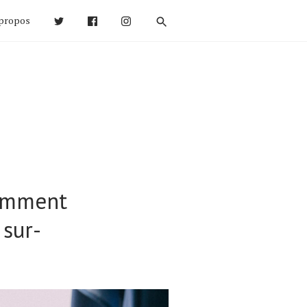
propos
comment
 sur-