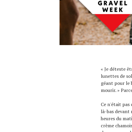
À propos
« Je déteste ê
lunettes de so
géant pour le 
mourir. » Parc
Ce n'était pas
là-bas devant 
heures du mati
crème chamois 