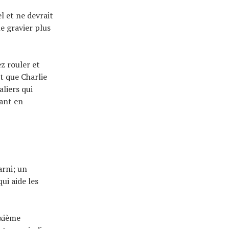
l et ne devrait
e gravier plus
z rouler et
st que Charlie
aliers qui
ant en
arni; un
ui aide les
uxième