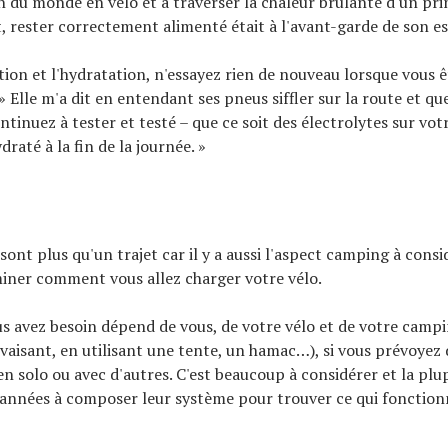
n du monde en vélo et à traverser la chaleur brûlante d'un pr
 rester correctement alimenté était à l'avant-garde de son es
ition et l'hydratation, n'essayez rien de nouveau lorsque vous ê
» Elle m'a dit en entendant ses pneus siffler sur la route et qu
ntinuez à tester et testé – que ce soit des électrolytes sur vot
raté à la fin de la journée. »
sont plus qu'un trajet car il y a aussi l'aspect camping à consid
miner comment vous allez charger votre vélo.
us avez besoin dépend de vous, de votre vélo et de votre campin
vaisant, en utilisant une tente, un hamac…), si vous prévoyez 
 en solo ou avec d'autres. C'est beaucoup à considérer et la plu
années à composer leur système pour trouver ce qui fonction