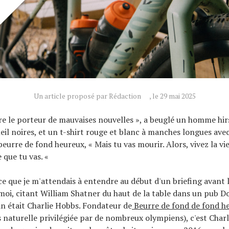
Un article proposé par Rédaction
, le 29 mai 2025
tre le porteur de mauvaises nouvelles », a beuglé un homme hi
leil noires, et un t-shirt rouge et blanc à manches longues ave
beurre de fond heureux, « Mais tu vas mourir. Alors, vivez la v
e que tu vas. «
 ce que je m'attendais à entendre au début d'un briefing avant 
moi, citant William Shatner du haut de la table dans un pub Do
n était Charlie Hobbs. Fondateur de
Beurre de fond de fond h
naturelle privilégiée par de nombreux olympiens), c'est Charl