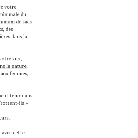
ec votre
 minimale du
nimum de sacs
s, des
ières dans la
votre kit»,
s la nature,
s aux femmes,
peut tenir dans
rottent-ils!»
eurs.
z avec cette